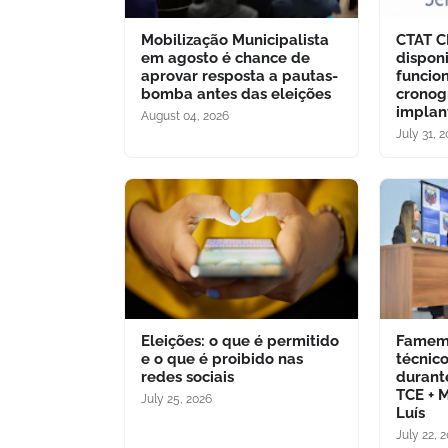
Mobilização Municipalista
CTAT C
em agosto é chance de
dispon
aprovar resposta a pautas-
funcio
bomba antes das eleições
crono
implan
August 04, 2026
July 31, 
Eleições: o que é permitido
Famem 
e o que é proibido nas
técnic
redes sociais
durant
TCE + 
July 25, 2026
Luís
July 22, 