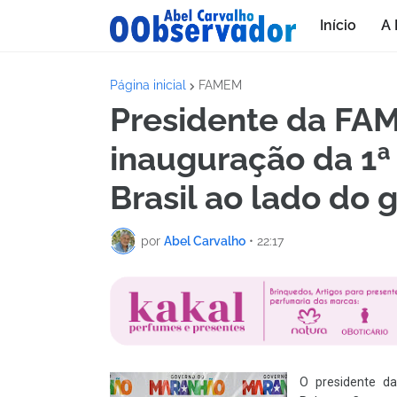
Início
A 
Página inicial
FAMEM
Presidente da FAM
inauguração da 1ª
Brasil ao lado do
por
Abel Carvalho
•
22:17
O presidente d