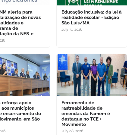
NM alerta para
Educação Inclusiva: da lei à
ibilização de novas
realidade escolar - Edição
nalidades e
São Luís/MA
grama de
July 31, 2026
tação da NFS-e
2026
reforça apoio
Ferramenta de
o aos municípios
rastreabilidade de
e encerramento do
emendas da Famem é
Movimento, em São
destaque no TCE +
Movimento
2026
July 08, 2026