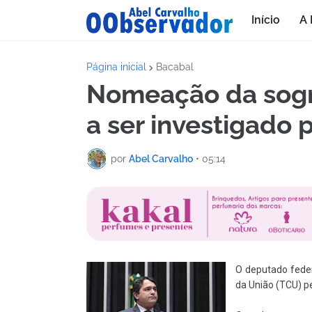
Início
A 
Página inicial
Bacabal
Nomeação da sogr
a ser investigado 
por
Abel Carvalho
•
05:14
O deputado feder
da União (TCU) pe