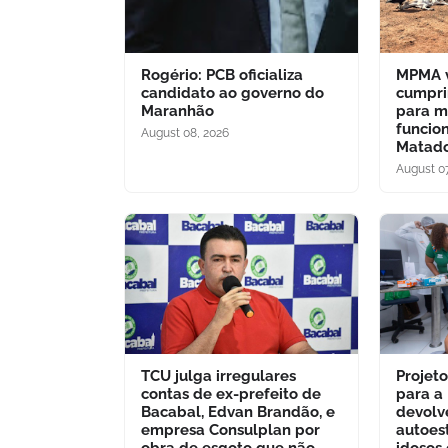
Rogério: PCB oficializa
MPMA v
candidato ao governo do
cumpri
Maranhão
para m
funcio
August 08, 2026
Matado
August 07
TCU julga irregulares
Projet
contas de ex-prefeito de
para a
Bacabal, Edvan Brandão, e
devolv
empresa Consulplan por
autoes