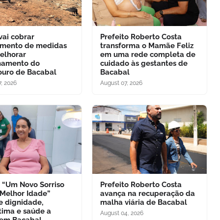
ai cobrar
Prefeito Roberto Costa
mento de medidas
transforma o Mamãe Feliz
elhorar
em uma rede completa de
namento do
cuidado às gestantes de
uro de Bacabal
Bacabal
, 2026
August 07, 2026
o “Um Novo Sorriso
Prefeito Roberto Costa
 Melhor Idade”
avança na recuperação da
e dignidade,
malha viária de Bacabal
tima e saúde a
August 04, 2026