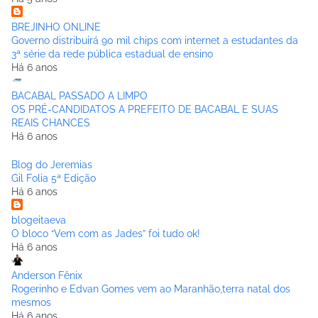
BREJINHO ONLINE
Governo distribuirá 90 mil chips com internet a estudantes da
3ª série da rede pública estadual de ensino
Há 6 anos
BACABAL PASSADO A LIMPO
OS PRÉ-CANDIDATOS A PREFEITO DE BACABAL E SUAS
REAIS CHANCES
Há 6 anos
Blog do Jeremias
Gil Folia 5ª Edição
Há 6 anos
blogeitaeva
O bloco “Vem com as Jades” foi tudo ok!
Há 6 anos
Anderson Fênix
Rogerinho e Edvan Gomes vem ao Maranhão,terra natal dos
mesmos
Há 6 anos