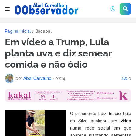
Página inicial
Bacabal
Em vídeo a Trump, Lula
planta uva e diz semear
comida e não ódio
por
Abel Carvalho
•
03:14
0
O presidente Luiz Inácio Lula
da Silva publicou um
vídeo
numa rede social em que
aparece plantando sementes