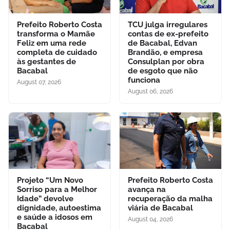
Prefeito Roberto Costa
TCU julga irregulares
transforma o Mamãe
contas de ex-prefeito
Feliz em uma rede
de Bacabal, Edvan
completa de cuidado
Brandão, e empresa
às gestantes de
Consulplan por obra
Bacabal
de esgoto que não
funciona
August 07, 2026
August 06, 2026
Projeto “Um Novo
Prefeito Roberto Costa
Sorriso para a Melhor
avança na
Idade” devolve
recuperação da malha
dignidade, autoestima
viária de Bacabal
e saúde a idosos em
August 04, 2026
Bacabal