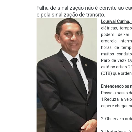
Falha de sinalização não é convite ao ca
e pela sinalização de trânsito.
Lourival Cunha,
elétricas, tempo
podem deixar
amarelo inter
horas de tempe
muitos conduto
Paro de vez? Q
está no artigo 2
(CTB) que orden
Entendendo os 
Passo a passo d
1.Reduza a velo
espere chegar no
2. Observe a or
3. Preferência à