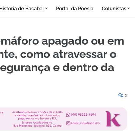
História de Bacabal
Portal da Poesia
Colunistas
Semáforo apagado ou em
nte, como atravessar o
egurança e dentro da
0