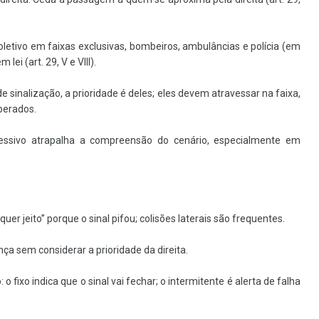
oletivo em faixas exclusivas, bombeiros, ambulâncias e polícia (em
ei (art. 29, V e VIII).
e sinalização, a prioridade é deles; eles devem atravessar na faixa,
perados.
essivo atrapalha a compreensão do cenário, especialmente em
uer jeito” porque o sinal pifou; colisões laterais são frequentes.
nça sem considerar a prioridade da direita.
 fixo indica que o sinal vai fechar; o intermitente é alerta de falha