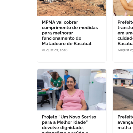
MPMA vai cobrar
Prefei
cumprimento de medidas
transf
para melhorar
em uma
funcionamento do
cuidad
Matadouro de Bacabal
Bacaba
August 07, 2026
August 07
Projeto “Um Novo Sorriso
Prefei
para a Melhor Idade”
avança
devolve dignidade,
malha 