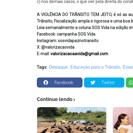
c) nos demais casos, o que vier pela direita do cond
A VIOLÊNCIA DO TRÂNSITO TEM JEITO, é só as aut
Trânsito, Fiscalização ampla e rigorosa e uma boa I
Leia semanalmente a coluna SOS Vida na edição im
Facebook: campanha SOS Vida
Instagram: sosvidapaznotransito
X: @valorizacaovida
E-mail:
valorizacaoaavida@gmail.com
Tags:
Destaque
Educação para o Trânsito
Esta
Facebook
Twitter
Continue lendo