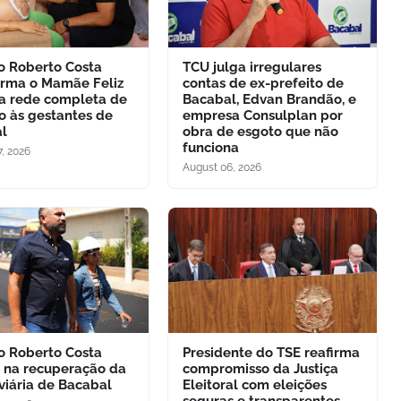
to Roberto Costa
TCU julga irregulares
orma o Mamãe Feliz
contas de ex-prefeito de
 rede completa de
Bacabal, Edvan Brandão, e
o às gestantes de
empresa Consulplan por
l
obra de esgoto que não
funciona
, 2026
August 06, 2026
to Roberto Costa
Presidente do TSE reafirma
 na recuperação da
compromisso da Justiça
viária de Bacabal
Eleitoral com eleições