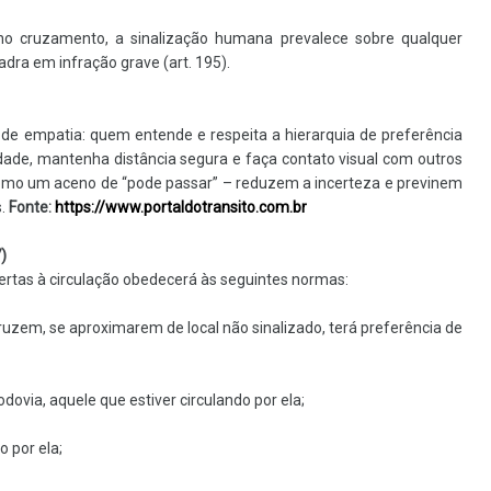
r no cruzamento, a sinalização humana prevalece sobre qualquer
dra em infração grave (art. 195).
de empatia: quem entende e respeita a hierarquia de preferência
ocidade, mantenha distância segura e faça contato visual com outros
omo um aceno de “pode passar” – reduzem a incerteza e previnem
s.
Fonte:
https://www.portaldotransito.com.br
)
 abertas à circulação obedecerá às seguintes normas:
 cruzem, se aproximarem de local não sinalizado, terá preferência de
dovia, aquele que estiver circulando por ela;
o por ela;