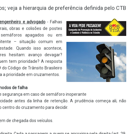
os; veja a hierarquia de preferência definida pelo CTB
 engenheiro e advogado
- Falhas
rais, obras e colisões de postes
 semáforos apagados ou em
mitente – situação comum em
stade. Quando isso acontece,
res hesitam: avanço devagar?
uem tem prioridade? A resposta
9 do Código de Trânsito Brasileiro
a a prioridade em cruzamentos.
modos de falha
e segurança em caso de semáforo inoperante
cidade antes da linha de retenção. A prudência começa ali; não
 centro do cruzamento para decidir.
dem de chegada dos veículos.
 direita. Ceda a passagem a quem se aproxima pela direita (art. 29,