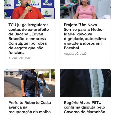
TCU julga irregulares
Projeto “Um Novo
contas de ex-prefeito
Sorriso para a Melhor
de Bacabal, Edvan
Idade” devolve
Brandão, e empresa
dignidade, autoestima
Consulplan por obra
e saúde a idosos em
de esgoto que não
Bacabal
funciona
August 06, 2026
August 06, 2026
Prefeito Roberto Costa
Rogério Alves: PSTU
avança na
confirma disputa pelo
recuperação da malha
Governo do Maranhão