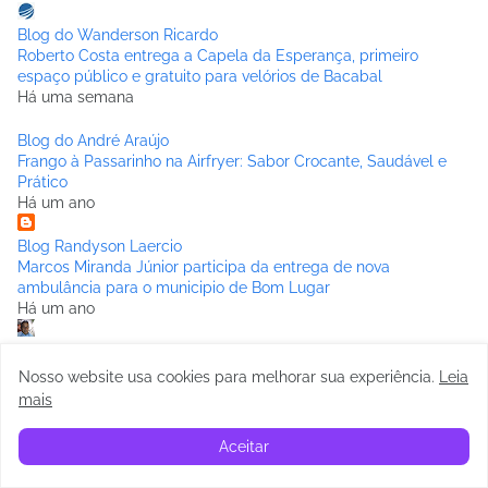
Blog do Wanderson Ricardo
Roberto Costa entrega a Capela da Esperança, primeiro
espaço público e gratuito para velórios de Bacabal
Há uma semana
Blog do André Araújo
Frango à Passarinho na Airfryer: Sabor Crocante, Saudável e
Prático
Há um ano
Blog Randyson Laercio
Marcos Miranda Júnior participa da entrega de nova
ambulância para o municipio de Bom Lugar
Há um ano
BLOG EDMILSON MOURA
SÃO LUÍS GONZAGA DO MARANHÃO: DR. JÚNIOR É FORTE
Nosso website usa cookies para melhorar sua experiência
.
Leia
SIMPLES VISITAS PASSAM SER GRANDES ARRASTÕES NAS
mais
RUAS, AVALIAÇÃO DA ADMINISTRAÇÃO MUNICIPAL. 51,8%
AFIRMAM QUE APROVAM VÍDEO.
Aceitar
Há um ano