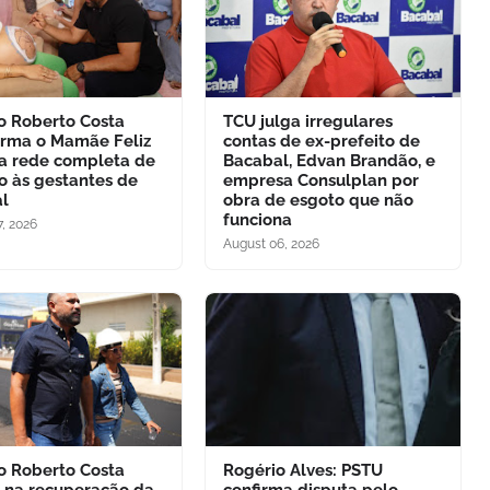
to Roberto Costa
TCU julga irregulares
orma o Mamãe Feliz
contas de ex-prefeito de
 rede completa de
Bacabal, Edvan Brandão, e
o às gestantes de
empresa Consulplan por
l
obra de esgoto que não
funciona
, 2026
August 06, 2026
to Roberto Costa
Rogério Alves: PSTU