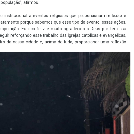
a população”, afirmou.
institucional a eventos religiosos que proporcionam reflexão e
 exatamente porque sabemos que esse tipo de evento, essas ações,
opulação. Eu fico feliz e muito agradecido a Deus por ter essa
guir reforçando esse trabalho das igrejas católicas e evangélicas,
o da nossa cidade e, acima de tudo, proporcionar uma reflexão