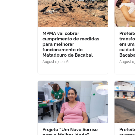
MPMA vai cobrar
Prefei
cumprimento de medidas
transf
para melhorar
em uma
funcionamento do
cuidad
Matadouro de Bacabal
Bacaba
August 07, 2026
August 07
Projeto “Um Novo Sorriso
Prefei