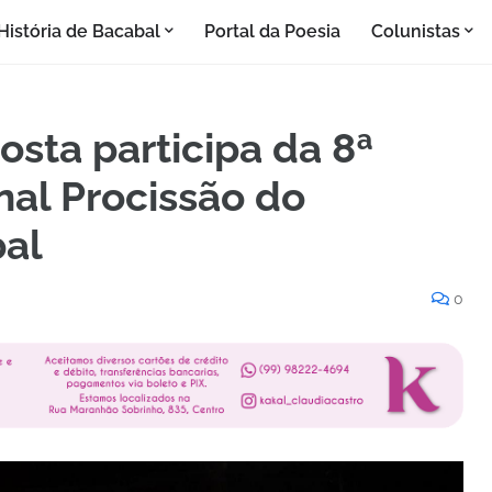
História de Bacabal
Portal da Poesia
Colunistas
osta participa da 8ª
nal Procissão do
al
0