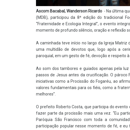
Ascom Bacabal, Wanderson Ricardo
- Na última qua
(MDB), participou da 8ª edição do tradicional
“Fraternidade e Ecologia Integral”, o evento int
momento de profundo silêncio, oração e reflexão s
A caminhada teve início no largo da Igreja Matri
uma multidão de devotos que, logo após a ceri
paroquial, em um gesto de fé, devoção e respeito à
Ao som dos tambores e guiados apenas pela luz t
passos de Jesus antes da crucificação. O pároco F
iniciativas como a Procissão do Fogaréu, ao afi
valores fundamentais para os fiéis, como a frater
melhores”.
O prefeito Roberto Costa, que participa do even
fazer parte da procissão mais uma vez. “Eu partic
Paróquia São Francisco com toda a comunidade
participação popular nesse momento de fé, e eu f