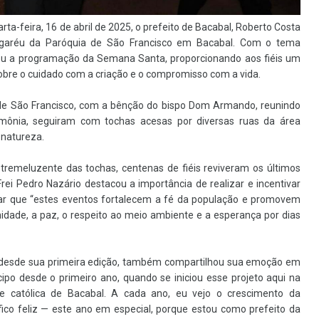
rta-feira, 16 de abril de 2025, o prefeito de Bacabal, Roberto Costa
 Fogaréu da Paróquia de São Francisco em Bacabal. Com o tema
egrou a programação da Semana Santa, proporcionando aos fiéis um
obre o cuidado com a criação e o compromisso com a vida.
z de São Francisco, com a bênção do bispo Dom Armando, reunindo
mônia, seguiram com tochas acesas por diversas ruas da área
 natureza.
remeluzente das tochas, centenas de fiéis reviveram os últimos
rei Pedro Nazário destacou a importância de realizar e incentivar
rmar que “estes eventos fortalecem a fé da população e promovem
nidade, a paz, o respeito ao meio ambiente e a esperança por dias
to desde sua primeira edição, também compartilhou sua emoção em
ipo desde o primeiro ano, quando se iniciou esse projeto aqui na
 católica de Bacabal. A cada ano, eu vejo o crescimento da
ico feliz — este ano em especial, porque estou como prefeito da