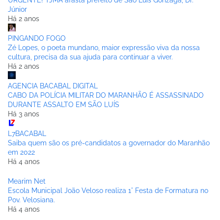
URGENTE! TJMA afasta prefeito de São Luís Gonzaga, Dr.
Júnior
Há 2 anos
PINGANDO FOGO
Zé Lopes, o poeta mundano, maior expressão viva da nossa
cultura, precisa da sua ajuda para continuar a viver.
Há 2 anos
AGENCIA BACABAL DIGITAL
CABO DA POLÍCIA MILITAR DO MARANHÃO É ASSASSINADO
DURANTE ASSALTO EM SÃO LUÍS
Há 3 anos
L7BACABAL
Saiba quem são os pré-candidatos a governador do Maranhão
em 2022
Há 4 anos
Mearim Net
Escola Municipal João Veloso realiza 1° Festa de Formatura no
Pov. Velosiana.
Há 4 anos