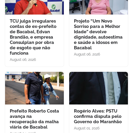
TCU julga irregulares
Projeto “Um Novo
contas de ex-prefeito
Sorriso para a Melhor
de Bacabal, Edvan
Idade” devolve
Brandão, e empresa
dignidade, autoestima
Consulplan por obra
e saúde a idosos em
de esgoto que não
Bacabal
funciona
August 06, 2026
August 06, 2026
Prefeito Roberto Costa
Rogério Alves: PSTU
avança na
confirma disputa pelo
recuperação da malha
Governo do Maranhão
viária de Bacabal
August 01, 2026