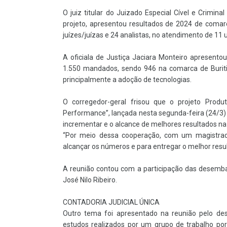
O juiz titular do Juizado Especial Cível e Crimi
projeto, apresentou resultados de 2024 de comarc
juízes/juízas e 24 analistas, no atendimento de 11 u
A oficiala de Justiça Jaciara Monteiro apresentou 
1.550 mandados, sendo 946 na comarca de Buriti
principalmente a adoção de tecnologias.
O corregedor-geral frisou que o projeto Produt
Performance”, lançada nesta segunda-feira (24/3)
incrementar e o alcance de melhores resultados na 
“Por meio dessa cooperação, com um magistrad
alcançar os números e para entregar o melhor resul
A reunião contou com a participação das desemb
José Nilo Ribeiro.
CONTADORIA JUDICIAL ÚNICA
Outro tema foi apresentado na reunião pelo des
estudos realizados por um grupo de trabalho por