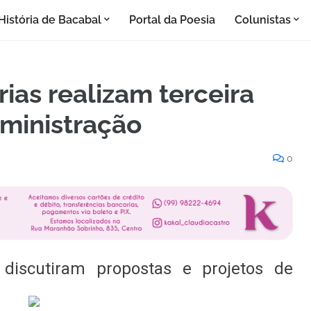
História de Bacabal
Portal da Poesia
Colunistas
ias realizam terceira
dministração
0
discutiram propostas e projetos de