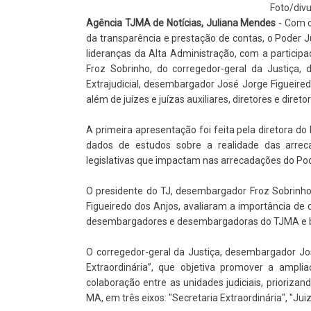
Foto/divu
Agência TJMA de Notícias,
Juliana Mendes
-
Com o
da transparência e prestação de contas, o Poder Ju
lideranças da Alta Administração, com a particip
Froz Sobrinho, do corregedor-geral da Justiça,
Extrajudicial, desembargador José Jorge Figueiredo
além de juízes e juízas auxiliares, diretores e direto
A primeira apresentação foi feita pela diretora do
dados de estudos sobre a realidade das arrec
legislativas que impactam nas arrecadações do Pode
O presidente do TJ, desembargador Froz Sobrinho,
Figueiredo dos Anjos, avaliaram a importância d
desembargadores e desembargadoras do TJMA e bu
O corregedor-geral da Justiça, desembargador Jos
Extraordinária”, que objetiva promover a ampli
colaboração entre as unidades judiciais, priori
MA, em três eixos: "Secretaria Extraordinária", "Juiz