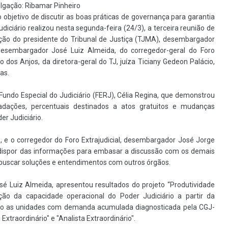
lgação: Ribamar Pinheiro
 objetivo de discutir as boas práticas de governança para garantia
diciário realizou nesta segunda-feira (24/3), a terceira reunião de
ação do presidente do Tribunal de Justiça (TJMA), desembargador
 desembargador José Luiz Almeida, do corregedor-geral do Foro
 dos Anjos, da diretora-geral do TJ, juíza Ticiany Gedeon Palácio,
ras.
 Fundo Especial do Judiciário (FERJ), Célia Regina, que demonstrou
adações, percentuais destinados a atos gratuitos e mudanças
r Judiciário.
 e o corregedor do Foro Extrajudicial, desembargador José Jorge
e dispor das informações para embasar a discussão com os demais
scar soluções e entendimentos com outros órgãos.
é Luiz Almeida, apresentou resultados do projeto “Produtividade
ação da capacidade operacional do Poder Judiciário a partir da
zando as unidades com demanda acumulada diagnosticada pela CGJ-
 Extraordinário" e "Analista Extraordinário".