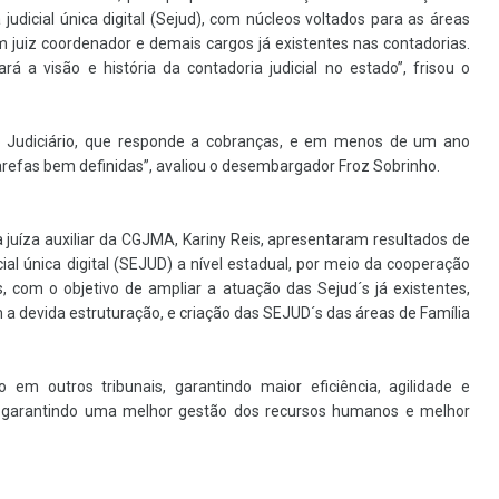
 judicial única digital (Sejud), com núcleos voltados para as áreas
m juiz coordenador e demais cargos já existentes nas contadorias.
á a visão e história da contadoria judicial no estado”, frisou o
o Judiciário, que responde a cobranças, e em menos de um ano
arefas bem definidas”, avaliou o desembargador Froz Sobrinho.
a juíza auxiliar da CGJMA, Kariny Reis, apresentaram resultados de
ial única digital (SEJUD) a nível estadual, por meio da cooperação
 com o objetivo de ampliar a atuação das Sejud´s já existentes,
a devida estruturação, e criação das SEJUD´s das áreas de Família
 em outros tribunais, garantindo maior eficiência, agilidade e
, garantindo uma melhor gestão dos recursos humanos e melhor