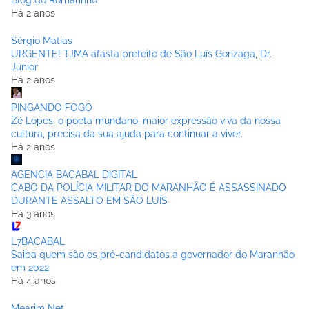
Blog do Romarinho
Há 2 anos
Sérgio Matias
URGENTE! TJMA afasta prefeito de São Luís Gonzaga, Dr.
Júnior
Há 2 anos
PINGANDO FOGO
Zé Lopes, o poeta mundano, maior expressão viva da nossa
cultura, precisa da sua ajuda para continuar a viver.
Há 2 anos
AGENCIA BACABAL DIGITAL
CABO DA POLÍCIA MILITAR DO MARANHÃO É ASSASSINADO
DURANTE ASSALTO EM SÃO LUÍS
Há 3 anos
L7BACABAL
Saiba quem são os pré-candidatos a governador do Maranhão
em 2022
Há 4 anos
Mearim Net