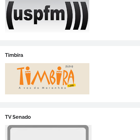
Timbira
TV Senado