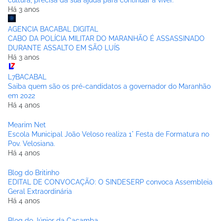
cultura, precisa da sua ajuda para continuar a viver.
Há 3 anos
AGENCIA BACABAL DIGITAL
CABO DA POLÍCIA MILITAR DO MARANHÃO É ASSASSINADO
DURANTE ASSALTO EM SÃO LUÍS
Há 3 anos
L7BACABAL
Saiba quem são os pré-candidatos a governador do Maranhão
em 2022
Há 4 anos
Mearim Net
Escola Municipal João Veloso realiza 1° Festa de Formatura no
Pov. Velosiana.
Há 4 anos
Blog do Britinho
EDITAL DE CONVOCAÇÃO: O SINDESERP convoca Assembleia
Geral Extraordinária
Há 4 anos
Blog do Júnior da Caçamba