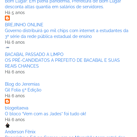
Bom Lugar: Em plena pandemia, Prefeitura de Bom Lugar
desconta altas quantia em salários de servidores.
Há 5 anos
BREJINHO ONLINE
Governo distribuirá 90 mil chips com internet a estudantes da
3ª série da rede pública estadual de ensino
Há 6 anos
BACABAL PASSADO A LIMPO
OS PRÉ-CANDIDATOS A PREFEITO DE BACABAL E SUAS
REAIS CHANCES
Há 6 anos
Blog do Jeremias
Gil Folia 5ª Edição
Há 6 anos
blogeitaeva
O bloco “Vem com as Jades” foi tudo ok!
Há 6 anos
Anderson Fênix