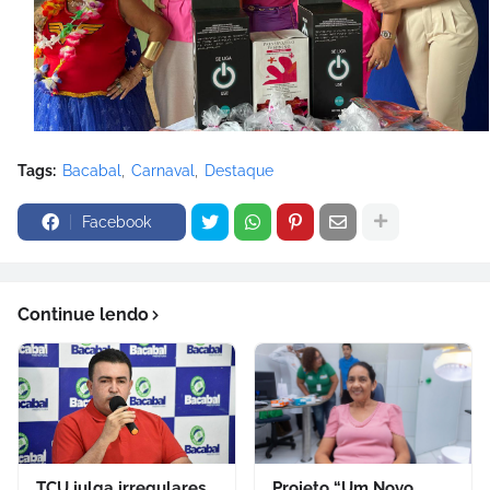
Tags:
Bacabal
Carnaval
Destaque
Facebook
Continue lendo
TCU julga irregulares
Projeto “Um Novo