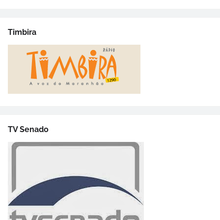
Timbira
TV Senado