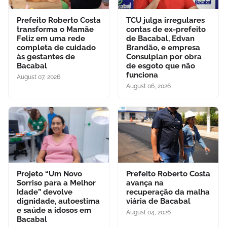
Prefeito Roberto Costa
TCU julga irregulares
transforma o Mamãe
contas de ex-prefeito
Feliz em uma rede
de Bacabal, Edvan
completa de cuidado
Brandão, e empresa
às gestantes de
Consulplan por obra
Bacabal
de esgoto que não
funciona
August 07, 2026
August 06, 2026
Projeto “Um Novo
Prefeito Roberto Costa
Sorriso para a Melhor
avança na
Idade” devolve
recuperação da malha
dignidade, autoestima
viária de Bacabal
e saúde a idosos em
August 04, 2026
Bacabal