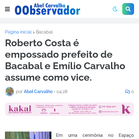
Página inicial
Bacabal
Roberto Costa é
empossado prefeito de
Bacabal e Emílio Carvalho
assume como vice.
por
Abel Carvalho
•
04:28
0
Em uma cerimônia no Espaço