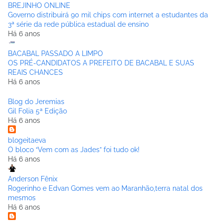
BREJINHO ONLINE
Governo distribuirá 90 mil chips com internet a estudantes da
3ª série da rede pública estadual de ensino
Há 6 anos
BACABAL PASSADO A LIMPO
OS PRÉ-CANDIDATOS A PREFEITO DE BACABAL E SUAS
REAIS CHANCES
Há 6 anos
Blog do Jeremias
Gil Folia 5ª Edição
Há 6 anos
blogeitaeva
O bloco “Vem com as Jades” foi tudo ok!
Há 6 anos
Anderson Fênix
Rogerinho e Edvan Gomes vem ao Maranhão,terra natal dos
mesmos
Há 6 anos