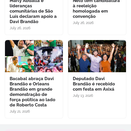
Marly Abdalla e
Neto tem candidatura
lideranças
à reeleição
comunitárias de São
homologada em
Luís declaram apoio a
convenção
Davi Brandão
July 26, 2026
July 26, 2026
Bacabal abraça Davi
Deputado Davi
Brandão e Orleans
Brandão é recebido
Brandão em grande
com festa em Axixá
demonstração de
July 13, 2026
força política ao lado
de Roberto Costa
July 21, 2026