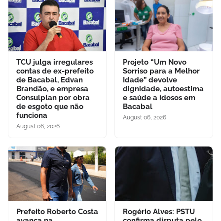
TCU julga irregulares
Projeto “Um Novo
contas de ex-prefeito
Sorriso para a Melhor
de Bacabal, Edvan
Idade” devolve
Brandão, e empresa
dignidade, autoestima
Consulplan por obra
e saúde a idosos em
de esgoto que não
Bacabal
funciona
August 06, 2026
August 06, 2026
Prefeito Roberto Costa
Rogério Alves: PSTU
avança na
confirma disputa pelo