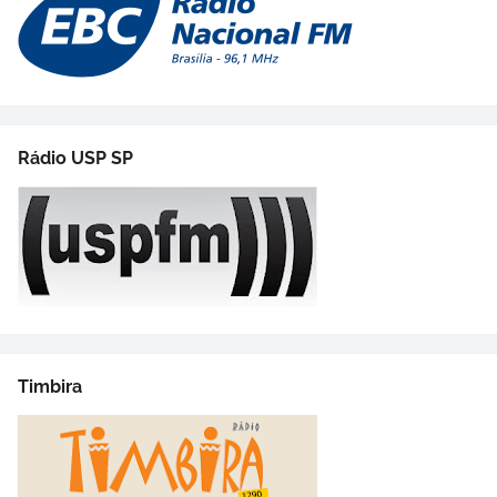
Rádio USP SP
Timbira