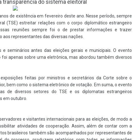
 transparência do sistema eleitoral
 anos de existência em fevereiro deste ano. Nesse período, sempre
ral (TSE) estreitar relações com o corpo diplomático estrangeiro
 dessas reuniões sempre foi o de prestar informações e trazer
iro aos representantes das diversas nações.
 e seminários antes das eleições gerais e municipais. O evento
o foi apenas sobre urna eletrônica, mas abordou também diversos
exposições feitas por ministros e secretários da Corte sobre o
terior, bem como o sistema eletrônico de votação. Em suma, o evento
stas de diversos setores do TSE e os diplomatas estrangeiros
as em outubro.
rvadores e visitantes internacionais para as eleições, de modo a
ssibilitar atividades de cooperação. Assim, além de contar com a
 pleitos brasileiros também são acompanhados por representantes de
nal do processo, produzem relatórios com todas as informações