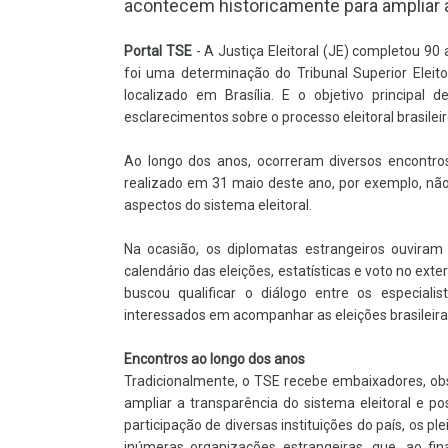
acontecem historicamente para ampliar a
Portal TSE
- A Justiça Eleitoral (JE) completou 90
foi uma determinação do Tribunal Superior Eleito
localizado em Brasília. E o objetivo principal
esclarecimentos sobre o processo eleitoral brasile
Ao longo dos anos, ocorreram diversos encontros
realizado em 31 maio deste ano, por exemplo, nã
aspectos do sistema eleitoral.
Na ocasião, os diplomatas estrangeiros ouviram 
calendário das eleições, estatísticas e voto no ex
buscou qualificar o diálogo entre os especiali
interessados em acompanhar as eleições brasileir
Encontros ao longo dos anos
Tradicionalmente, o TSE recebe embaixadores, obse
ampliar a transparência do sistema eleitoral e po
participação de diversas instituições do país, os
inúmeras organizações estrangeiras, que, ao fi