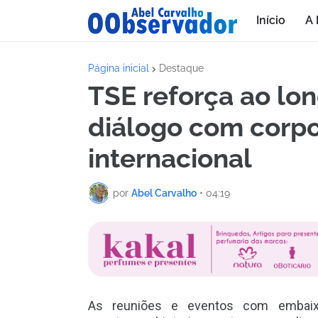
Início
A 
Página inicial
Destaque
TSE reforça ao lo
diálogo com corpo
internacional
por
Abel Carvalho
•
04:19
As reuniões e eventos com embaixad