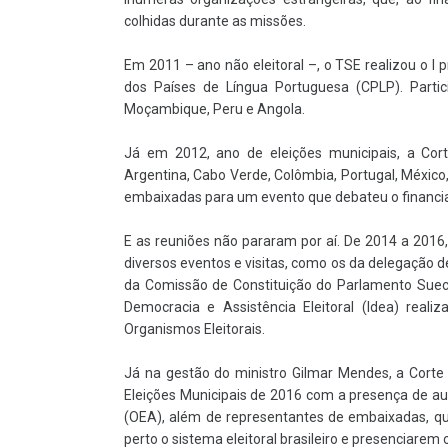
colhidas durante as missões.
Em 2011 – ano não eleitoral –, o TSE realizou o I
dos Países de Língua Portuguesa (CPLP). Partic
Moçambique, Peru e Angola.
Já em 2012, ano de eleições municipais, a Cort
Argentina, Cabo Verde, Colômbia, Portugal, Méxic
embaixadas para um evento que debateu o financia
E as reuniões não pararam por aí. De 2014 a 2016,
diversos eventos e visitas, como os da delegaçã
da Comissão de Constituição do Parlamento Sueco,
Democracia e Assistência Eleitoral (Idea) reali
Organismos Eleitorais.
Já na gestão do ministro Gilmar Mendes, a Corte E
Eleições Municipais de 2016 com a presença de a
(OEA), além de representantes de embaixadas, q
perto o sistema eleitoral brasileiro e presenciarem o