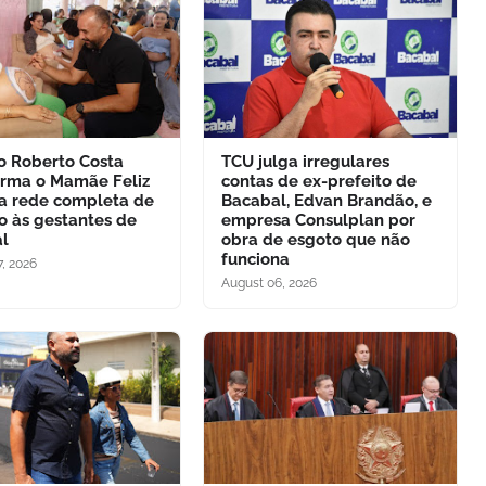
to Roberto Costa
TCU julga irregulares
orma o Mamãe Feliz
contas de ex-prefeito de
 rede completa de
Bacabal, Edvan Brandão, e
o às gestantes de
empresa Consulplan por
l
obra de esgoto que não
funciona
, 2026
August 06, 2026