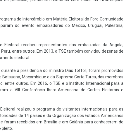
 programa de Intercâmbio em Matéria Eleitoral do Foro Comunidade
iparam do evento embaixadores do México, Uruguai, Palestina,
e Eleitoral recebeu representantes das embaixadas da Angola,
o, Peru, entre outros. Em 2013, o TSE também convidou dezenas de
mento eleitoral.
 durante a presidência do ministro Dias Toffoli, foram promovidos
o de Botsuana, Moçambique e da Suprema Corte Turca; dos membros
 entre outros. Em 2016, o TSE e o Instituto Internacional para a
zaram a VIII Conferência Ibero-Americana de Cortes Eleitorais e
leitoral realizou o programa de visitantes internacionais para as
utoridades de 14 países e da Organização dos Estados Americanos
ue foram recebidos em Brasília e em Goiânia para conhecerem de
 pleito.