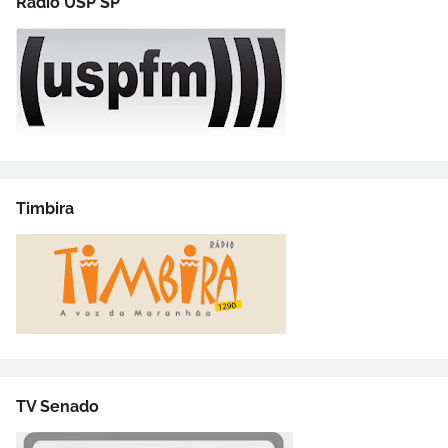
Rádio USP SP
Timbira
TV Senado