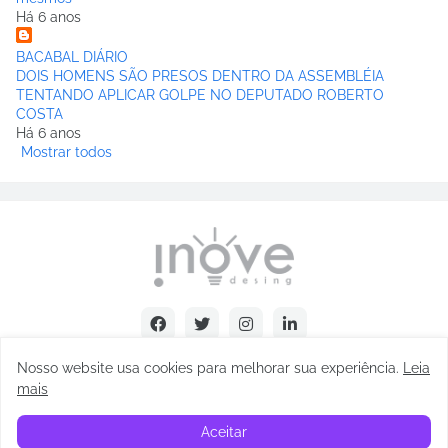
Há 6 anos
BACABAL DIÁRIO
DOIS HOMENS SÃO PRESOS DENTRO DA ASSEMBLÉIA
TENTANDO APLICAR GOLPE NO DEPUTADO ROBERTO
COSTA
Há 6 anos
Mostrar todos
Nosso website usa cookies para melhorar sua experiência
.
Leia
mais
Copyright © Abel Carvalho - 2025
Aceitar
Início
Sobre
Contatos