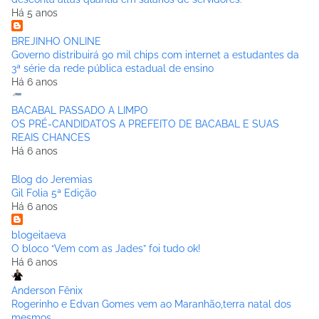
Há 5 anos
BREJINHO ONLINE
Governo distribuirá 90 mil chips com internet a estudantes da
3ª série da rede pública estadual de ensino
Há 6 anos
BACABAL PASSADO A LIMPO
OS PRÉ-CANDIDATOS A PREFEITO DE BACABAL E SUAS
REAIS CHANCES
Há 6 anos
Blog do Jeremias
Gil Folia 5ª Edição
Há 6 anos
blogeitaeva
O bloco “Vem com as Jades” foi tudo ok!
Há 6 anos
Anderson Fênix
Rogerinho e Edvan Gomes vem ao Maranhão,terra natal dos
mesmos