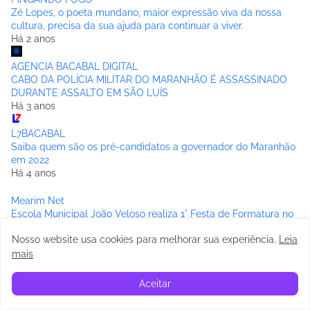
Zé Lopes, o poeta mundano, maior expressão viva da nossa
cultura, precisa da sua ajuda para continuar a viver.
Há 2 anos
AGENCIA BACABAL DIGITAL
CABO DA POLÍCIA MILITAR DO MARANHÃO É ASSASSINADO
DURANTE ASSALTO EM SÃO LUÍS
Há 3 anos
L7BACABAL
Saiba quem são os pré-candidatos a governador do Maranhão
em 2022
Há 4 anos
Mearim Net
Escola Municipal João Veloso realiza 1° Festa de Formatura no
Pov. Velosiana.
Nosso website usa cookies para melhorar sua experiência
.
Leia
Há 4 anos
mais
Blog do Britinho
EDITAL DE CONVOCAÇÃO: O SINDESERP convoca Assembleia
Aceitar
Geral Extraordinária
Há 4 anos