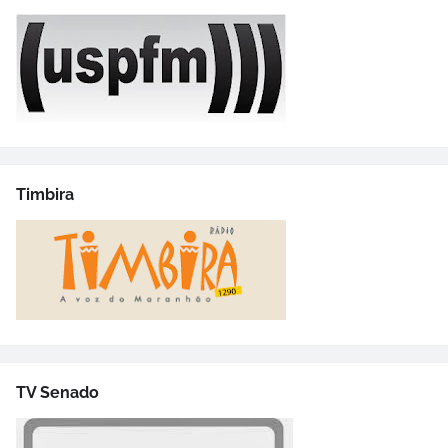
Timbira
TV Senado