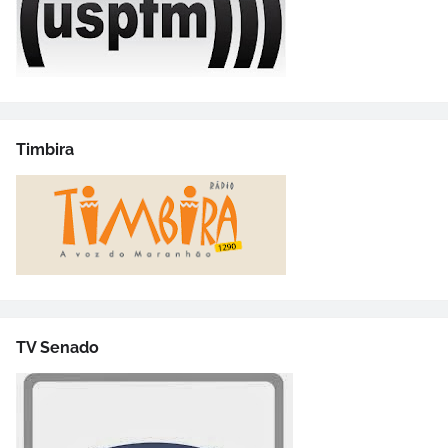
Timbira
TV Senado