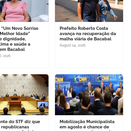
o “Um Novo Sorriso
Prefeito Roberto Costa
 Melhor Idade”
avança na recuperação da
e dignidade,
malha viária de Bacabal
tima e saúde a
August 04, 2026
 em Bacabal
6, 2026
ente do STF diz que
Mobilização Municipalista
s republicanas
em agosto é chance de