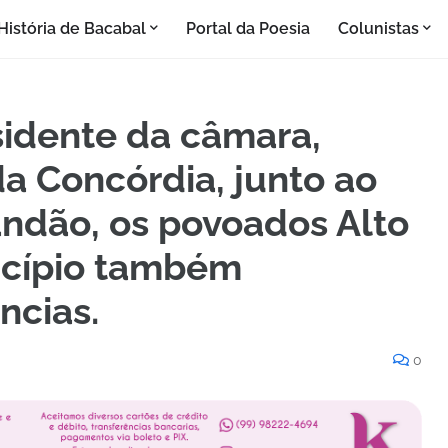
História de Bacabal
Portal da Poesia
Colunistas
sidente da câmara,
a Concórdia, junto ao
andão, os povoados Alto
ncípio também
ncias.
0