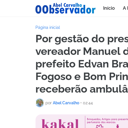
Início
A 
Página inicial
Por gestão do pre
vereador Manuel d
prefeito Edvan Br
Fogoso e Bom Pri
receberão ambulâ
por
Abel Carvalho
•
02:44