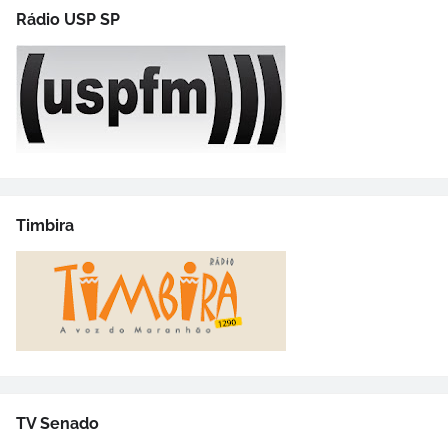
Rádio USP SP
Timbira
TV Senado