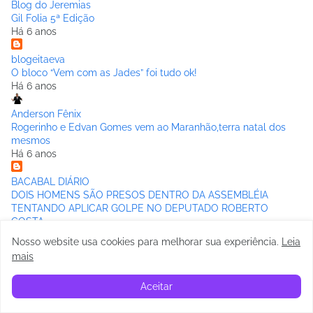
Blog do Jeremias
Gil Folia 5ª Edição
Há 6 anos
blogeitaeva
O bloco “Vem com as Jades” foi tudo ok!
Há 6 anos
Anderson Fênix
Rogerinho e Edvan Gomes vem ao Maranhão,terra natal dos
mesmos
Há 6 anos
BACABAL DIÁRIO
DOIS HOMENS SÃO PRESOS DENTRO DA ASSEMBLÉIA
TENTANDO APLICAR GOLPE NO DEPUTADO ROBERTO
COSTA
Há 6 anos
Nosso website usa cookies para melhorar sua experiência
.
Leia
Mostrar todos
mais
Aceitar