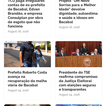
TCU julga irregulares
Projeto “Um Novo
contas de ex-prefeito
Sorriso para a Melhor
de Bacabal, Edvan
Idade” devolve
Brandão, e empresa
dignidade, autoestima
Consulplan por obra
e saúde a idosos em
de esgoto que não
Bacabal
funciona
August 06, 2026
August 06, 2026
Prefeito Roberto Costa
Presidente do TSE
avança na
reafirma compromisso
recuperação da malha
da Justiça Eleitoral
viária de Bacabal
com eleições seguras
e transparentes
August 04, 2026
August 04, 2026