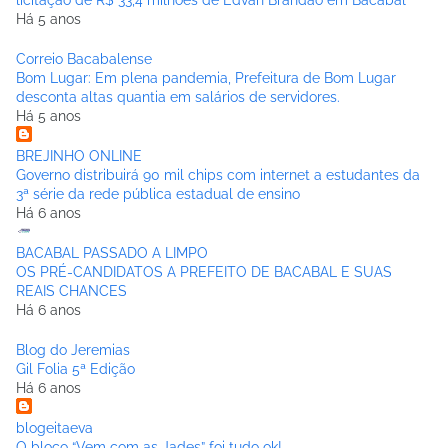
licitação de R$ 33,4 milhões de Edvan Brandão em Bacabal
Há 5 anos
Correio Bacabalense
Bom Lugar: Em plena pandemia, Prefeitura de Bom Lugar
desconta altas quantia em salários de servidores.
Há 5 anos
BREJINHO ONLINE
Governo distribuirá 90 mil chips com internet a estudantes da
3ª série da rede pública estadual de ensino
Há 6 anos
BACABAL PASSADO A LIMPO
OS PRÉ-CANDIDATOS A PREFEITO DE BACABAL E SUAS
REAIS CHANCES
Há 6 anos
Blog do Jeremias
Gil Folia 5ª Edição
Há 6 anos
blogeitaeva
O bloco “Vem com as Jades” foi tudo ok!