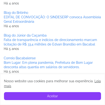
Há 4 anos
Blog do Britinho
EDITAL DE CONVOCAÇÃO: O SINDESERP convoca Assembleia
Geral Extraordinária
Há 4 anos
Blog do Júnior da Caçamba
Falta de transparência e indícios de direcionamento marcam
licitação de R$ 33,4 milhões de Edvan Brandão em Bacabal
Há 5 anos
Correio Bacabalense
Bom Lugar: Em plena pandemia, Prefeitura de Bom Lugar
desconta altas quantia em salários de servidores.
Há 5 anos
BREJINHO ONLINE
Nosso website usa cookies para melhorar sua experiência
.
Leia
Governo distribuirá 90 mil chips com internet a estudantes da
mais
3ª série da rede pública estadual de ensino
Há 6 anos
Aceitar
BACABAL PASSADO A LIMPO