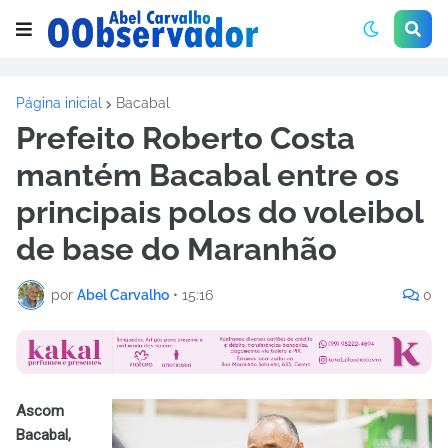
Página inicial
Bacabal
Prefeito Roberto Costa
mantém Bacabal entre os
principais polos do voleibol
de base do Maranhão
por
Abel Carvalho
•
15:16
0
Ascom
Bacabal,