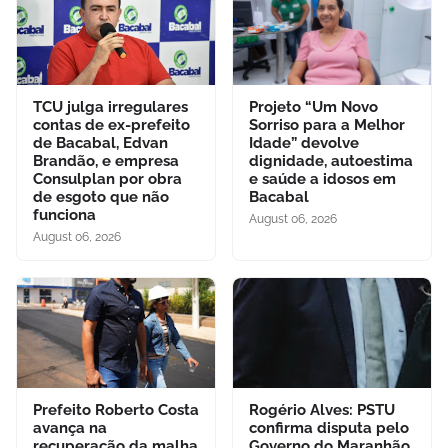
TCU julga irregulares
Projeto “Um Novo
contas de ex-prefeito
Sorriso para a Melhor
de Bacabal, Edvan
Idade” devolve
Brandão, e empresa
dignidade, autoestima
Consulplan por obra
e saúde a idosos em
de esgoto que não
Bacabal
funciona
August 06, 2026
August 06, 2026
Prefeito Roberto Costa
Rogério Alves: PSTU
avança na
confirma disputa pelo
recuperação da malha
Governo do Maranhão