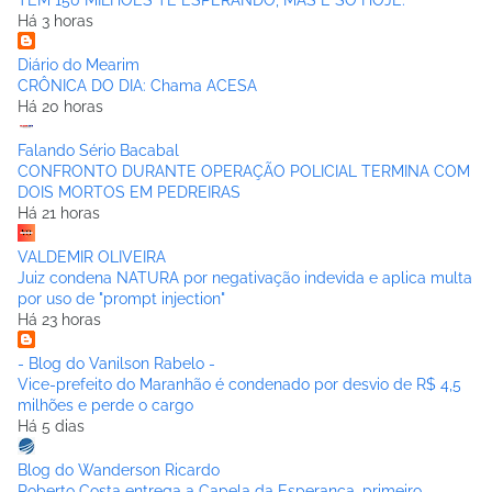
TEM 150 MILHÕES TE ESPERANDO, MAS É SÓ HOJE.
Há 3 horas
Diário do Mearim
CRÔNICA DO DIA: Chama ACESA
Há 20 horas
Falando Sério Bacabal
CONFRONTO DURANTE OPERAÇÃO POLICIAL TERMINA COM
DOIS MORTOS EM PEDREIRAS
Há 21 horas
VALDEMIR OLIVEIRA
Juiz condena NATURA por negativação indevida e aplica multa
por uso de "prompt injection"
Há 23 horas
- Blog do Vanilson Rabelo -
Vice-prefeito do Maranhão é condenado por desvio de R$ 4,5
milhões e perde o cargo
Há 5 dias
Blog do Wanderson Ricardo
Roberto Costa entrega a Capela da Esperança, primeiro