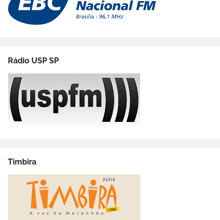
Rádio USP SP
Timbira