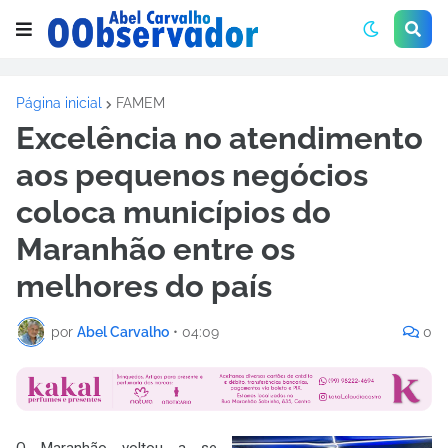
Página inicial
FAMEM
Excelência no atendimento
aos pequenos negócios
coloca municípios do
Maranhão entre os
melhores do país
por
Abel Carvalho
•
04:09
0
O Maranhão voltou a se