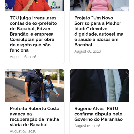
TCU julga irregulares
Projeto “Um Novo
contas de ex-prefeito
Sorriso para a Melhor
de Bacabal, Edvan
Idade” devolve
Brandão, e empresa
dignidade, autoestima
Consulplan por obra
e saúde a idosos em
de esgoto que não
Bacabal
funciona
August 06, 2026
August 06, 2026
Prefeito Roberto Costa
Rogério Alves: PSTU
avança na
confirma disputa pelo
recuperação da malha
Governo do Maranhão
viária de Bacabal
August 01, 2026
August 04, 2026