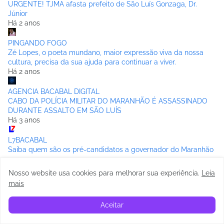
URGENTE! TJMA afasta prefeito de São Luís Gonzaga, Dr.
Júnior
Há 2 anos
PINGANDO FOGO
Zé Lopes, o poeta mundano, maior expressão viva da nossa
cultura, precisa da sua ajuda para continuar a viver.
Há 2 anos
AGENCIA BACABAL DIGITAL
CABO DA POLÍCIA MILITAR DO MARANHÃO É ASSASSINADO
DURANTE ASSALTO EM SÃO LUÍS
Há 3 anos
L7BACABAL
Saiba quem são os pré-candidatos a governador do Maranhão
em 2022
Há 4 anos
Nosso website usa cookies para melhorar sua experiência
.
Leia
mais
Mearim Net
Escola Municipal João Veloso realiza 1° Festa de Formatura no
Aceitar
Pov. Velosiana.
Há 4 anos