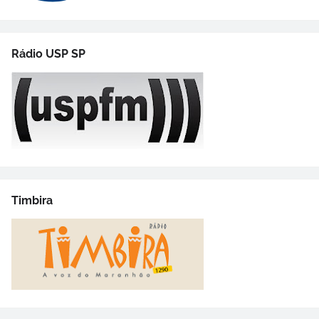
Rádio USP SP
Timbira