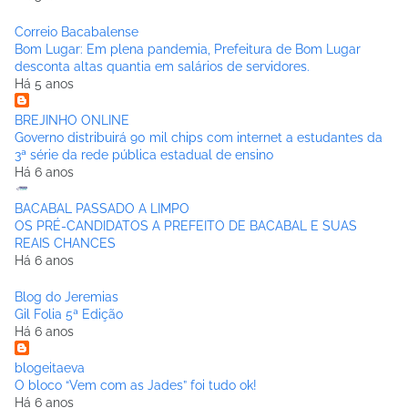
Correio Bacabalense
Bom Lugar: Em plena pandemia, Prefeitura de Bom Lugar
desconta altas quantia em salários de servidores.
Há 5 anos
BREJINHO ONLINE
Governo distribuirá 90 mil chips com internet a estudantes da
3ª série da rede pública estadual de ensino
Há 6 anos
BACABAL PASSADO A LIMPO
OS PRÉ-CANDIDATOS A PREFEITO DE BACABAL E SUAS
REAIS CHANCES
Há 6 anos
Blog do Jeremias
Gil Folia 5ª Edição
Há 6 anos
blogeitaeva
O bloco “Vem com as Jades” foi tudo ok!
Há 6 anos