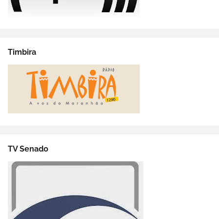
Timbira
TV Senado