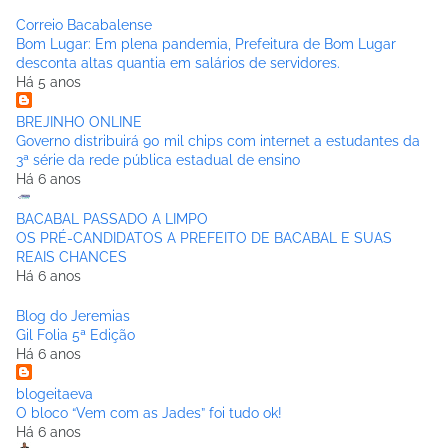
Correio Bacabalense
Bom Lugar: Em plena pandemia, Prefeitura de Bom Lugar
desconta altas quantia em salários de servidores.
Há 5 anos
BREJINHO ONLINE
Governo distribuirá 90 mil chips com internet a estudantes da
3ª série da rede pública estadual de ensino
Há 6 anos
BACABAL PASSADO A LIMPO
OS PRÉ-CANDIDATOS A PREFEITO DE BACABAL E SUAS
REAIS CHANCES
Há 6 anos
Blog do Jeremias
Gil Folia 5ª Edição
Há 6 anos
blogeitaeva
O bloco “Vem com as Jades” foi tudo ok!
Há 6 anos