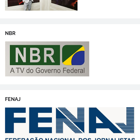
NBR
FENAJ