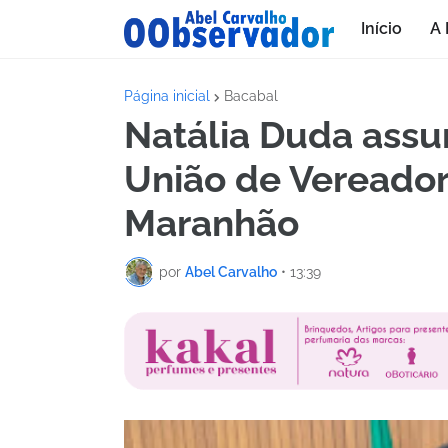
Início
A 
Página inicial
Bacabal
Natália Duda assu
União de Vereado
Maranhão
por
Abel Carvalho
•
13:39