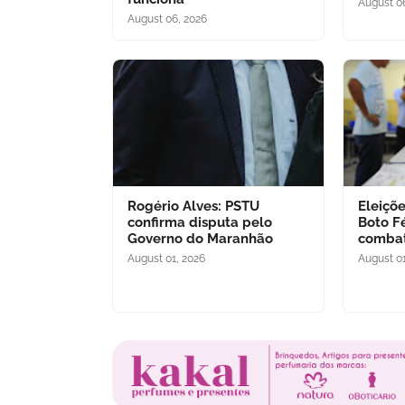
August 0
August 06, 2026
Rogério Alves: PSTU
Eleiçõ
confirma disputa pelo
Boto F
Governo do Maranhão
combat
August 01, 2026
August 01