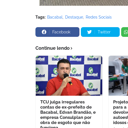
Tags:
Bacabal
Destaque
Redes Sociais
Facebook
Twitter
Continue lendo
TCU julga irregulares
Projet
contas de ex-prefeito de
para a
Bacabal, Edvan Brandão, e
devolv
empresa Consulplan por
autoes
obra de esgoto que não
idosos
funciona