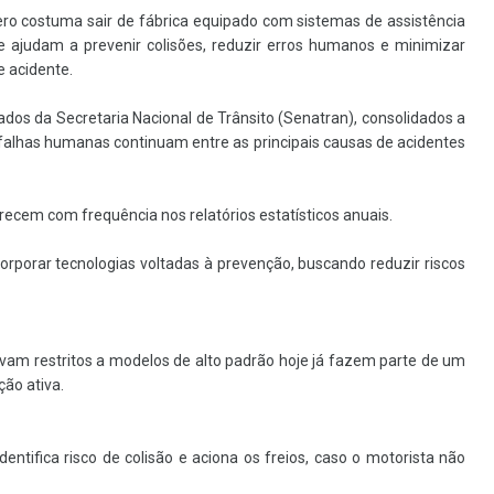
ero costuma sair de fábrica equipado com sistemas de assistência
e ajudam a prevenir colisões, reduzir erros humanos e minimizar
 acidente.
dos da Secretaria Nacional de Trânsito (Senatran), consolidados a
s, falhas humanas continuam entre as principais causas de acidentes
ecem com frequência nos relatórios estatísticos anuais.
corporar tecnologias voltadas à prevenção, buscando reduzir riscos
vam restritos a modelos de alto padrão hoje já fazem parte de um
ção ativa.
tifica risco de colisão e aciona os freios, caso o motorista não