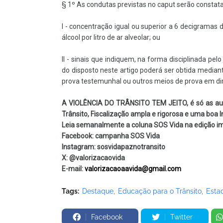
§ 1º As condutas previstas no caput serão constat
I - concentração igual ou superior a 6 decigramas d
álcool por litro de ar alveolar; ou
II - sinais que indiquem, na forma disciplinada pe
do disposto neste artigo poderá ser obtida mediante
prova testemunhal ou outros meios de prova em dire
A VIOLÊNCIA DO TRÂNSITO TEM JEITO, é só as aut
Trânsito, Fiscalização ampla e rigorosa e uma boa I
Leia semanalmente a coluna SOS Vida na edição im
Facebook: campanha SOS Vida
Instagram: sosvidapaznotransito
X: @valorizacaovida
E-mail:
valorizacaoaavida@gmail.com
Tags:
Destaque
Educação para o Trânsito
Esta
Facebook
Twitter