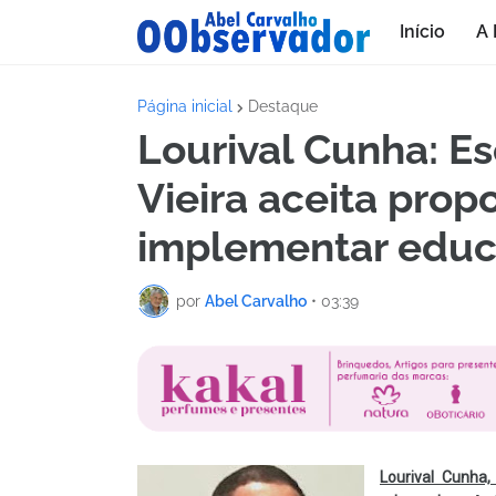
Início
A 
Página inicial
Destaque
Lourival Cunha: E
Vieira aceita prop
implementar educa
por
Abel Carvalho
•
03:39
Lourival Cunha,