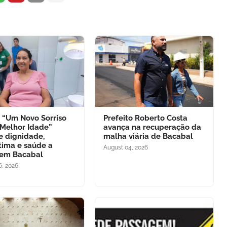
o “Um Novo Sorriso
Prefeito Roberto Costa
 Melhor Idade”
avança na recuperação da
e dignidade,
malha viária de Bacabal
tima e saúde a
August 04, 2026
 em Bacabal
6, 2026