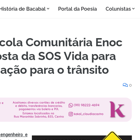
História de Bacabal
Portal da Poesia
Colunistas
scola Comunitária Enoc
osta da SOS Vida para
ção para o trânsito
0
 engenheiro e