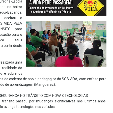
reche-Escola
uada no bairro
taqui-Bacanga,
, aceitou a
OS VIDA PELA
NSITO para
ucação para o
para seus
 a partir deste
 realizada uma
a realidade do
iro e sobre os
cos do caderno de apoio pedagógico da SOS VIDA, com ênfase para
do de aprendizagem (Manguerez).
 SEGURANÇA NO TRÂNSITO COM NOVAS TECNOLOGIAS
trânsito passou por mudanças significativas nos últimos anos,
o avanço tecnológico nos veículos.