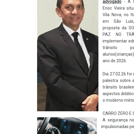
advogado
- A C
Enoc Vieira sit
Vila Nova, no I
em São Luís
proposta da S
PAZ NO TRÂ
implementar ed
trânsito 
alunos(crianças)
ano de 2026.
Dia 27.02.26 foi
palestra sobre 
trânsito brasile
aspectos didáti
o moderno méto
CARRO ZERO E
A segurança no 
impulsionadas pel