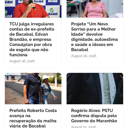
TCU julga irregulares
Projeto “Um Novo
contas de ex-prefeito
Sorriso para a Melhor
de Bacabal, Edvan
Idade” devolve
Brandão, e empresa
dignidade, autoestima
Consulplan por obra
e saúde a idosos em
de esgoto que não
Bacabal
funciona
August 06, 2026
August 06, 2026
Prefeito Roberto Costa
Rogério Alves: PSTU
avança na
confirma disputa pelo
recuperação da malha
Governo do Maranhão
viária de Bacabal
August 01, 2026