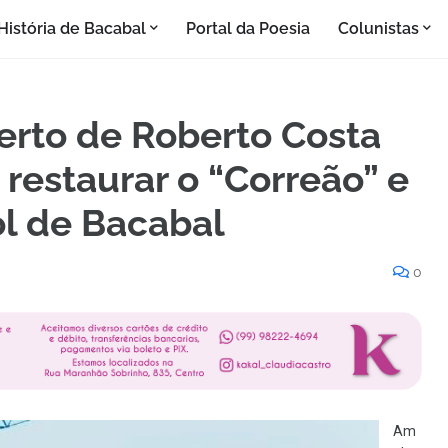
História de Bacabal
Portal da Poesia
Colunistas
erto de Roberto Costa
restaurar o “Correão” e
bol de Bacabal
0
Am