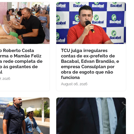
to Roberto Costa
TCU julga irregulares
orma o Mamãe Feliz
contas de ex-prefeito de
 rede completa de
Bacabal, Edvan Brandão, e
o às gestantes de
empresa Consulplan por
l
obra de esgoto que não
funciona
, 2026
August 06, 2026