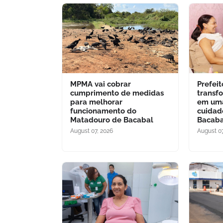
MPMA vai cobrar
Prefei
cumprimento de medidas
transf
para melhorar
em uma
funcionamento do
cuidad
Matadouro de Bacabal
Bacaba
August 07, 2026
August 07