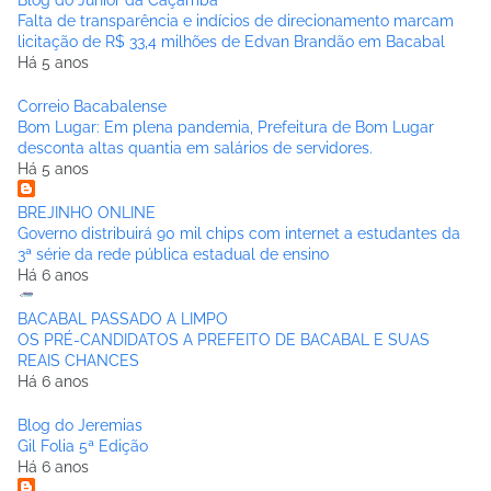
Blog do Júnior da Caçamba
Falta de transparência e indícios de direcionamento marcam
licitação de R$ 33,4 milhões de Edvan Brandão em Bacabal
Há 5 anos
Correio Bacabalense
Bom Lugar: Em plena pandemia, Prefeitura de Bom Lugar
desconta altas quantia em salários de servidores.
Há 5 anos
BREJINHO ONLINE
Governo distribuirá 90 mil chips com internet a estudantes da
3ª série da rede pública estadual de ensino
Há 6 anos
BACABAL PASSADO A LIMPO
OS PRÉ-CANDIDATOS A PREFEITO DE BACABAL E SUAS
REAIS CHANCES
Há 6 anos
Blog do Jeremias
Gil Folia 5ª Edição
Há 6 anos