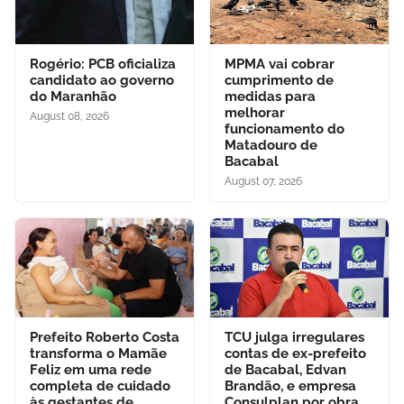
Rogério: PCB oficializa
MPMA vai cobrar
candidato ao governo
cumprimento de
do Maranhão
medidas para
melhorar
August 08, 2026
funcionamento do
Matadouro de
Bacabal
August 07, 2026
Prefeito Roberto Costa
TCU julga irregulares
transforma o Mamãe
contas de ex-prefeito
Feliz em uma rede
de Bacabal, Edvan
completa de cuidado
Brandão, e empresa
às gestantes de
Consulplan por obra