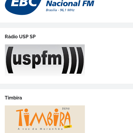
Rádio USP SP
Timbira