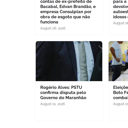
contas de ex-prefeito de
para a
Bacabal, Edvan Brandão, e
devolv
empresa Consulplan por
autoes
obra de esgoto que não
idosos
funciona
August 0
August 06, 2026
Rogério Alves: PSTU
Eleiçõ
confirma disputa pelo
Boto F
Governo do Maranhão
combat
August 01, 2026
August 01