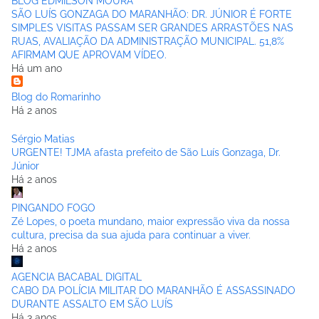
BLOG EDMILSON MOURA
SÃO LUÍS GONZAGA DO MARANHÃO: DR. JÚNIOR É FORTE
SIMPLES VISITAS PASSAM SER GRANDES ARRASTÕES NAS
RUAS, AVALIAÇÃO DA ADMINISTRAÇÃO MUNICIPAL. 51,8%
AFIRMAM QUE APROVAM VÍDEO.
Há um ano
Blog do Romarinho
Há 2 anos
Sérgio Matias
URGENTE! TJMA afasta prefeito de São Luís Gonzaga, Dr.
Júnior
Há 2 anos
PINGANDO FOGO
Zé Lopes, o poeta mundano, maior expressão viva da nossa
cultura, precisa da sua ajuda para continuar a viver.
Há 2 anos
AGENCIA BACABAL DIGITAL
CABO DA POLÍCIA MILITAR DO MARANHÃO É ASSASSINADO
DURANTE ASSALTO EM SÃO LUÍS
Há 3 anos