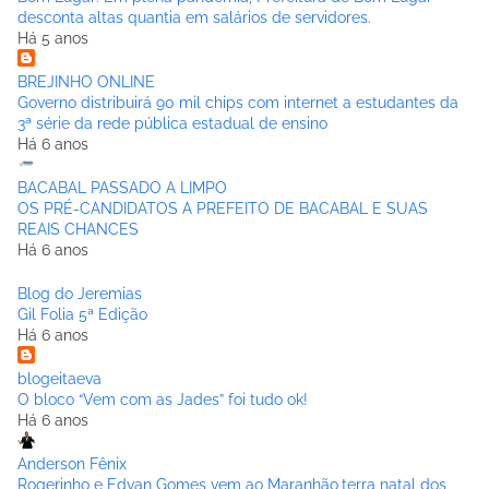
desconta altas quantia em salários de servidores.
Há 5 anos
BREJINHO ONLINE
Governo distribuirá 90 mil chips com internet a estudantes da
3ª série da rede pública estadual de ensino
Há 6 anos
BACABAL PASSADO A LIMPO
OS PRÉ-CANDIDATOS A PREFEITO DE BACABAL E SUAS
REAIS CHANCES
Há 6 anos
Blog do Jeremias
Gil Folia 5ª Edição
Há 6 anos
blogeitaeva
O bloco “Vem com as Jades” foi tudo ok!
Há 6 anos
Anderson Fênix
Rogerinho e Edvan Gomes vem ao Maranhão,terra natal dos