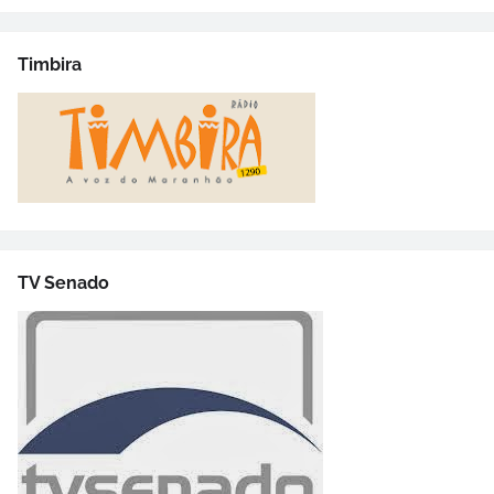
Timbira
TV Senado