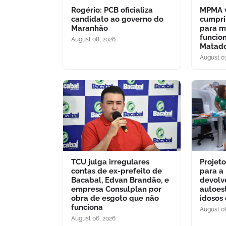
Rogério: PCB oficializa
MPMA v
candidato ao governo do
cumpri
Maranhão
para m
funcio
August 08, 2026
Matado
August 07
TCU julga irregulares
Projet
contas de ex-prefeito de
para a
Bacabal, Edvan Brandão, e
devolv
empresa Consulplan por
autoes
obra de esgoto que não
idosos
funciona
August 0
August 06, 2026