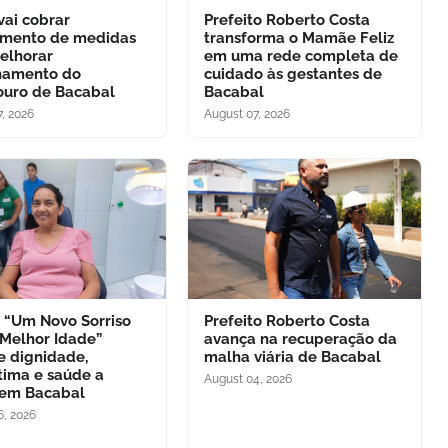
ai cobrar
Prefeito Roberto Costa
mento de medidas
transforma o Mamãe Feliz
elhorar
em uma rede completa de
namento do
cuidado às gestantes de
uro de Bacabal
Bacabal
, 2026
August 07, 2026
o “Um Novo Sorriso
Prefeito Roberto Costa
 Melhor Idade”
avança na recuperação da
e dignidade,
malha viária de Bacabal
tima e saúde a
August 04, 2026
 em Bacabal
6, 2026