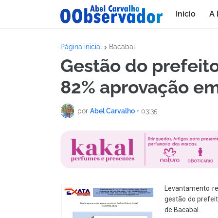
Início
A 
Página inicial
Bacabal
Gestão do prefeit
82% aprovação em
por
Abel Carvalho
•
03:35
Levantamento rea
gestão do prefe
de Bacabal.