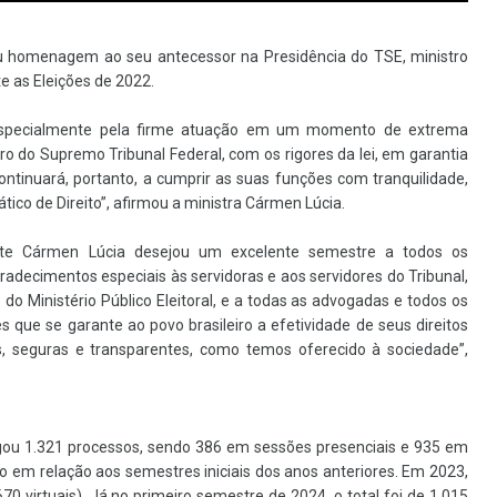
 homenagem ao seu antecessor na Presidência do TSE, ministro
e as Eleições de 2022.
 especialmente pela firme atuação em um momento de extrema
ro do Supremo Tribunal Federal, com os rigores da lei, em garantia
 continuará, portanto, a cumprir as suas funções com tranquilidade,
co de Direito”, afirmou a ministra Cármen Lúcia.
ente Cármen Lúcia desejou um excelente semestre a todos os
gradecimentos especiais às servidoras e aos servidores do Tribunal,
do Ministério Público Eleitoral, e a todas as advogadas e todos os
que se garante ao povo brasileiro a efetividade de seus direitos
as, seguras e transparentes, como temos oferecido à sociedade”,
lgou 1.321 processos, sendo 386 em sessões presenciais e 935 em
 em relação aos semestres iniciais dos anos anteriores. Em 2023,
0 virtuais). Já no primeiro semestre de 2024, o total foi de 1.015