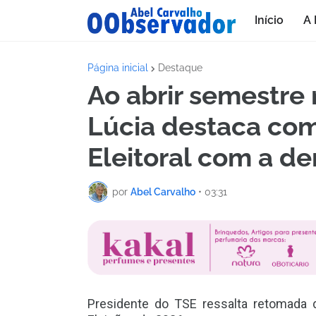
Início
A 
Página inicial
Destaque
Ao abrir semestre
Lúcia destaca com
Eleitoral com a d
por
Abel Carvalho
•
03:31
Presidente do TSE ressalta retomada