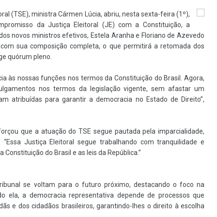
oral (TSE), ministra Cármen Lúcia, abriu, nesta sexta-feira (1º),
romisso da Justiça Eleitoral (JE) com a Constituição, a
 dos novos ministros efetivos, Estela Aranha e Floriano de Azevedo
ar com sua composição completa, o que permitirá a retomada dos
ige quórum pleno.
 às nossas funções nos termos da Constituição do Brasil. Agora,
ulgamentos nos termos da legislação vigente, sem afastar um
m atribuídas para garantir a democracia no Estado de Direito”,
eforçou que a atuação do TSE segue pautada pela imparcialidade,
l. “Essa Justiça Eleitoral segue trabalhando com tranquilidade e
 Constituição do Brasil e as leis da República.”
ribunal se voltam para o futuro próximo, destacando o foco na
do ela, a democracia representativa depende de processos que
ãs e dos cidadãos brasileiros, garantindo-lhes o direito à escolha