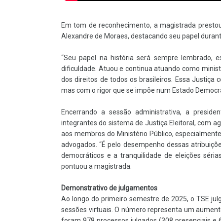
Em tom de reconhecimento, a magistrada prestou
Alexandre de Moraes, destacando seu papel durant
“Seu papel na história será sempre lembrado,
dificuldade. Atuou e continua atuando como minist
dos direitos de todos os brasileiros. Essa Justiça
mas com o rigor que se impõe num Estado Democráti
Encerrando a sessão administrativa, a presid
integrantes do sistema de Justiça Eleitoral, com a
aos membros do Ministério Público, especialmente 
advogados. “É pelo desempenho dessas atribuições 
democráticos e a tranquilidade de eleições séri
pontuou a magistrada.
Demonstrativo de julgamentos
Ao longo do primeiro semestre de 2025, o TSE ju
sessões virtuais. O número representa um aumento
foram 978 processos julgados (308 presenciais e 67