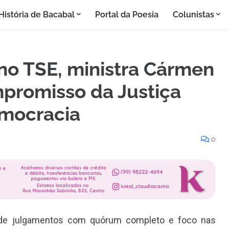
História de Bacabal
Portal da Poesia
Colunistas
 no TSE, ministra Cármen
promisso da Justiça
emocracia
0
 de julgamentos com quórum completo e foco nas