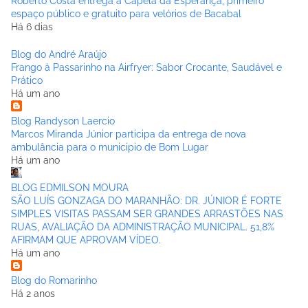
Roberto Costa entrega a Capela da Esperança, primeiro
espaço público e gratuito para velórios de Bacabal
Há 6 dias
Blog do André Araújo
Frango à Passarinho na Airfryer: Sabor Crocante, Saudável e
Prático
Há um ano
Blog Randyson Laercio
Marcos Miranda Júnior participa da entrega de nova
ambulância para o municipio de Bom Lugar
Há um ano
BLOG EDMILSON MOURA
SÃO LUÍS GONZAGA DO MARANHÃO: DR. JÚNIOR É FORTE
SIMPLES VISITAS PASSAM SER GRANDES ARRASTÕES NAS
RUAS, AVALIAÇÃO DA ADMINISTRAÇÃO MUNICIPAL. 51,8%
AFIRMAM QUE APROVAM VÍDEO.
Há um ano
Blog do Romarinho
Há 2 anos