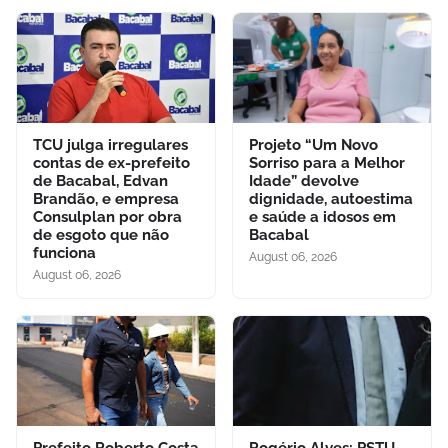
TCU julga irregulares
Projeto “Um Novo
contas de ex-prefeito
Sorriso para a Melhor
de Bacabal, Edvan
Idade” devolve
Brandão, e empresa
dignidade, autoestima
Consulplan por obra
e saúde a idosos em
de esgoto que não
Bacabal
funciona
August 06, 2026
August 06, 2026
Prefeito Roberto Costa
Rogério Alves: PSTU