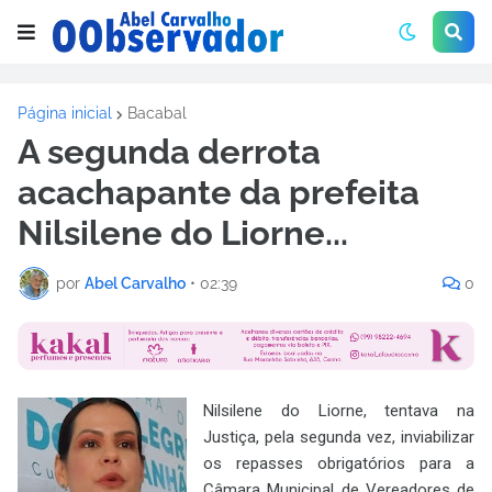
Página inicial
Bacabal
A segunda derrota
acachapante da prefeita
Nilsilene do Liorne...
por
Abel Carvalho
•
02:39
0
Nilsilene do Liorne, tentava na
Justiça, pela segunda vez, inviabilizar
os repasses obrigatórios para a
Câmara Municipal de Vereadores de