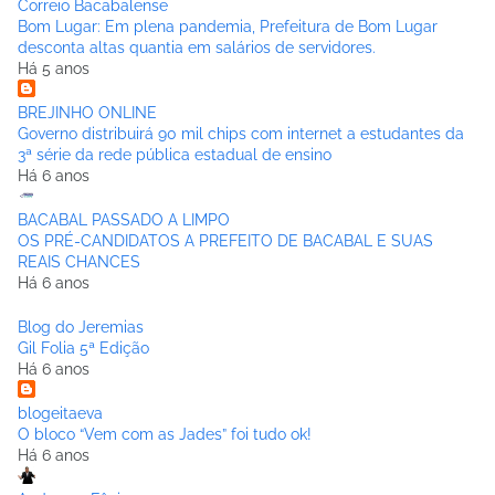
Correio Bacabalense
Bom Lugar: Em plena pandemia, Prefeitura de Bom Lugar
desconta altas quantia em salários de servidores.
Há 5 anos
BREJINHO ONLINE
Governo distribuirá 90 mil chips com internet a estudantes da
3ª série da rede pública estadual de ensino
Há 6 anos
BACABAL PASSADO A LIMPO
OS PRÉ-CANDIDATOS A PREFEITO DE BACABAL E SUAS
REAIS CHANCES
Há 6 anos
Blog do Jeremias
Gil Folia 5ª Edição
Há 6 anos
blogeitaeva
O bloco “Vem com as Jades” foi tudo ok!
Há 6 anos