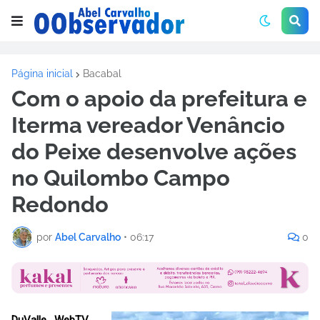
Página inicial
Bacabal
Com o apoio da prefeitura e
Iterma vereador Venâncio
do Peixe desenvolve ações
no Quilombo Campo
Redondo
por
Abel Carvalho
•
06:17
0
DuValle WebTV
-