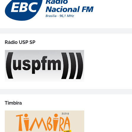
Rádio USP SP
Timbira