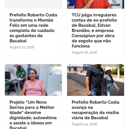
Prefeito Roberto Costa
TCU julga irregulares
transforma o Mamãe
contas de ex-prefeito
Feliz em uma rede
de Bacabal, Edvan
completa de cuidado
Brandão, e empresa
às gestantes de
Consulplan por obra
Bacabal
de esgoto que não
funciona
August 07, 2026
August 06, 2026
Projeto “Um Novo
Prefeito Roberto Costa
Sorriso para a Melhor
avança na
Idade” devolve
recuperação da malha
dignidade, autoestima
viária de Bacabal
e saúde a idosos em
August 04, 2026
Bacabal