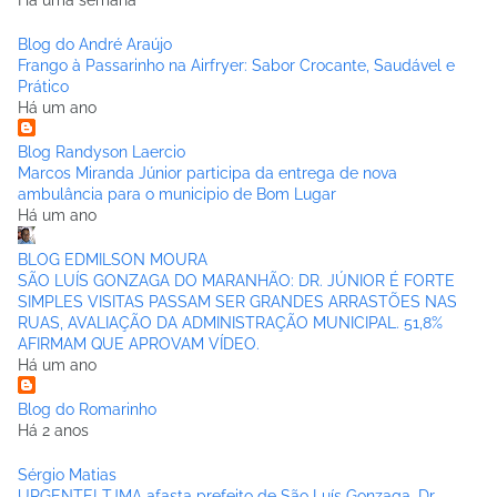
Blog do André Araújo
Frango à Passarinho na Airfryer: Sabor Crocante, Saudável e
Prático
Há um ano
Blog Randyson Laercio
Marcos Miranda Júnior participa da entrega de nova
ambulância para o municipio de Bom Lugar
Há um ano
BLOG EDMILSON MOURA
SÃO LUÍS GONZAGA DO MARANHÃO: DR. JÚNIOR É FORTE
SIMPLES VISITAS PASSAM SER GRANDES ARRASTÕES NAS
RUAS, AVALIAÇÃO DA ADMINISTRAÇÃO MUNICIPAL. 51,8%
AFIRMAM QUE APROVAM VÍDEO.
Há um ano
Blog do Romarinho
Há 2 anos
Sérgio Matias
URGENTE! TJMA afasta prefeito de São Luís Gonzaga, Dr.