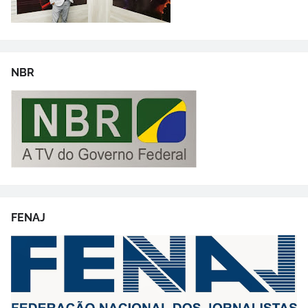
NBR
FENAJ