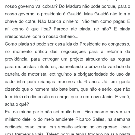
nosso governo vai cobrar? Do Maduro não pode porque, para o
nosso governo, o presidente é Guaidó. Mas Guaidó não tem a
chave do cofre. Não fabrica dinheiro. Não tem como pagar. E
aí, como é que fica? Parece até piada, né não? E piada
irresponsável com o nosso dinheiro...
Como piada só pode ser essa ida do Presidente ao congresso,
no momento crítico das negociações para a reforma da
previdência, para entregar um projeto afrouxando as regras
para motoristas infratores, aumentando o prazo de validade da
carteira de motorista, extinguindo a obrigatoriedade do uso da
cadeirinha para crianças menores de 6 anos. Já tem gente
dizendo que o homem não bate bem, que não é sério, que não
tem ideia da dimensão do cargo, que é um novo Jânio. E você,
acha o quê?
Eu, da minha parte não sei muito bem. Fico pasmo ao ver um
ministro dele, o do meio ambiente Ricardo Salles, na semana
dedicada esse tema, em sessão solene no congresso, levar
uma tremenda vaia. Talvez porque tenha trocado na sua pasta