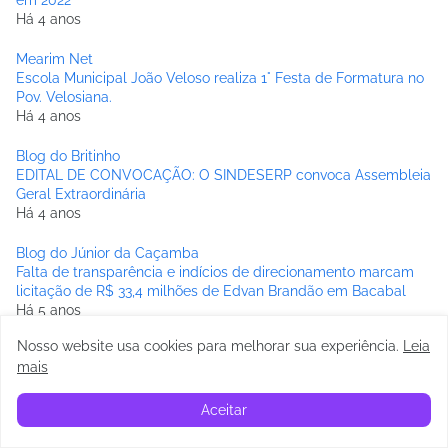
em 2022
Há 4 anos
Mearim Net
Escola Municipal João Veloso realiza 1° Festa de Formatura no
Pov. Velosiana.
Há 4 anos
Blog do Britinho
EDITAL DE CONVOCAÇÃO: O SINDESERP convoca Assembleia
Geral Extraordinária
Há 4 anos
Blog do Júnior da Caçamba
Falta de transparência e indícios de direcionamento marcam
licitação de R$ 33,4 milhões de Edvan Brandão em Bacabal
Há 5 anos
Nosso website usa cookies para melhorar sua experiência
.
Leia
Correio Bacabalense
mais
Bom Lugar: Em plena pandemia, Prefeitura de Bom Lugar
desconta altas quantia em salários de servidores.
Há 5 anos
Aceitar
BREJINHO ONLINE