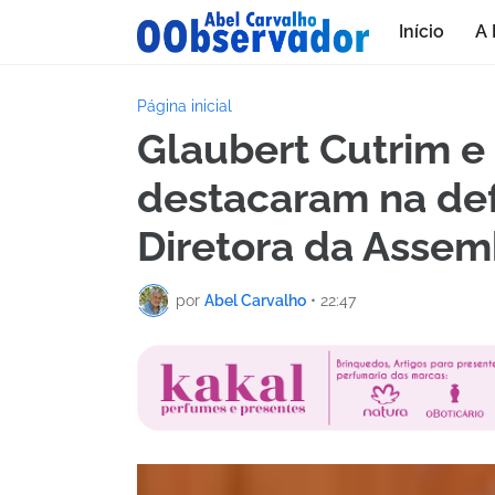
Início
A 
Página inicial
Glaubert Cutrim e
destacaram na def
Diretora da Assemb
por
Abel Carvalho
•
22:47