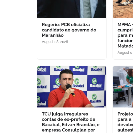
Rogério: PCB oficializa
MPMA v
candidato ao governo do
cumpri
Maranhão
para m
funcio
August 08, 2026
Matado
August 07
TCU julga irregulares
Projet
contas de ex-prefeito de
para a
Bacabal, Edvan Brandão, e
devolv
empresa Consulplan por
autoes