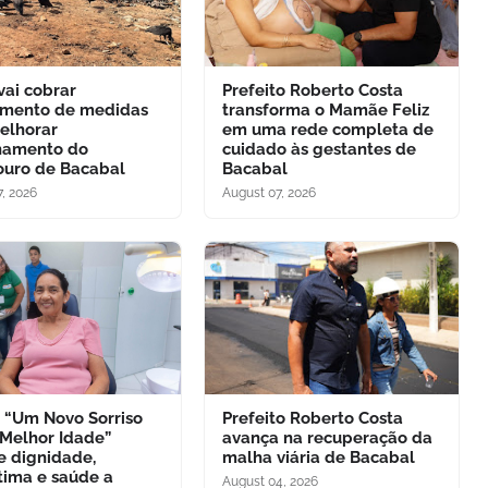
ai cobrar
Prefeito Roberto Costa
mento de medidas
transforma o Mamãe Feliz
elhorar
em uma rede completa de
namento do
cuidado às gestantes de
uro de Bacabal
Bacabal
, 2026
August 07, 2026
o “Um Novo Sorriso
Prefeito Roberto Costa
 Melhor Idade”
avança na recuperação da
e dignidade,
malha viária de Bacabal
tima e saúde a
August 04, 2026