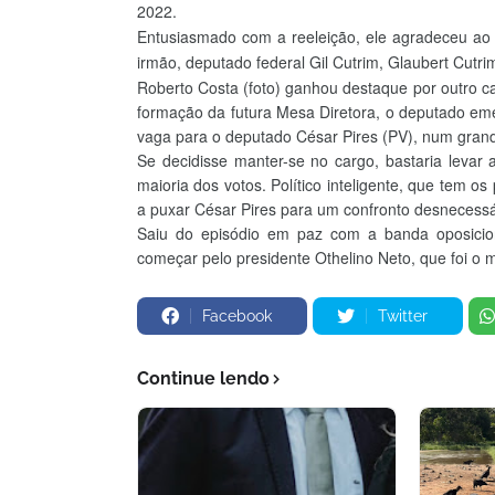
2022.
Entusiasmado com a reeleição, ele agradeceu ao 
irmão, deputado federal Gil Cutrim, Glaubert Cut
Roberto Costa (foto) ganhou destaque por outro c
formação da futura Mesa Diretora, o deputado eme
vaga para o deputado César Pires (PV), num grand
Se decidisse manter-se no cargo, bastaria levar
maioria dos votos. Político inteligente, que tem o
a puxar César Pires para um confronto desnecessá
Saiu do episódio em paz com a banda oposicion
começar pelo presidente Othelino Neto, que foi o 
Facebook
Twitter
Continue lendo