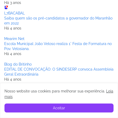
Há 3 anos
L7BACABAL
Saiba quem são os pré-candidatos a governador do Maranhão
em 2022
Há 4 anos
Mearim Net
Escola Municipal João Veloso realiza 1° Festa de Formatura no
Pov. Velosiana.
Há 4 anos
Blog do Britinho
EDITAL DE CONVOCAÇÃO: O SINDESERP convoca Assembleia
Geral Extraordinária
Há 4 anos
Blog do Júnior da Caçamba
Nosso website usa cookies para melhorar sua experiência
.
Leia
Falta de transparência e indícios de direcionamento marcam
mais
licitação de R$ 33,4 milhões de Edvan Brandão em Bacabal
Há 5 anos
Aceitar
Correio Bacabalense