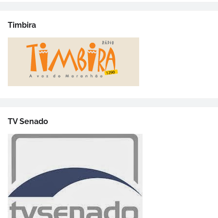
Timbira
TV Senado