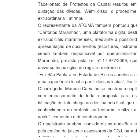
Tabelionato de Protestos da Capital resultou 
quitação das dívidas. “Além disso, o procedime
extraordinária”, afirmou.
O representante da ATC/MA também pontuou que to
“Cartórios Maranhão”, uma plataforma digital dest
extrajudiciais maranhenses, mediante a possibili
apresentação de documentos (escrituras, instrume
sendo também responsável por operacionaliza
Maranhão, previsto pela Lei nº 11.977/2009, qu
universo tecnológico do registro eletrônico.
“Em São Paulo e no Estado do Rio de Janeiro a no
uma experiência local a partir dessas ideias”, finali
O corregedor Marcelo Carvalho se mostrou receptiv
com embasamento de toda a proposta para est
intimação de fato chega ao destinatário final, qu
conhecimento do protesto ao tentarem realizar 
apoio”, comentou o desembargador.
O magistrado também considerou as questões leg
pela equipe de juízes e assessores da CGJ, para d