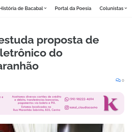
História de Bacabal
Portal da Poesia
Colunistas
 estuda proposta de
eletrônico do
Maranhão
0