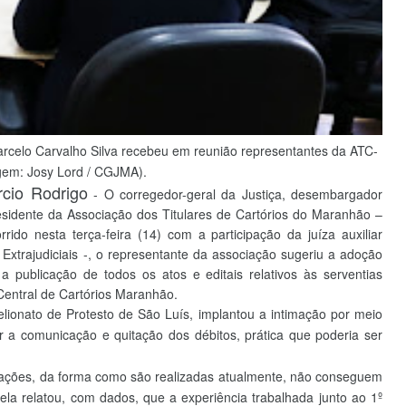
rcelo Carvalho Silva recebeu em reunião representantes da ATC-
em: Josy Lord / CGJMA).
cio Rodrigo
- O corregedor-geral da Justiça, desembargador
esidente da Associação dos Titulares de Cartórios do Maranhão –
rido nesta terça-feira (14) com a participação da juíza auxiliar
Extrajudiciais -, o representante da associação sugeriu a adoção
r a publicação de todos os atos e editais relativos às serventias
 Central de Cartórios Maranhão.
elionato de Protesto de São Luís, implantou a intimação por meio
r a comunicação e quitação dos débitos, prática que poderia ser
imações, da forma como são realizadas atualmente, não conseguem
rela relatou, com dados, que a experiência trabalhada junto ao 1º