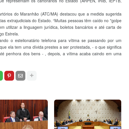
e representam os cartorários no Estado (ARPEN, IRIB, IEPTB,
rtórios do Maranhão (ATC/MA) destacou que a medida sugerida
as extrajudiciais do Estado. “Muitas pessoas têm caído no "golpe
utilizar a linguagem jurídica, boletos bancários e até carta de
go Estrela.
ndo o estelionatário telefona para vítima se passando por um
ue ela tem uma dívida prestes a ser protestada, - o que significa
e até penhora dos bens - , depois, a vítima acaba caindo em uma