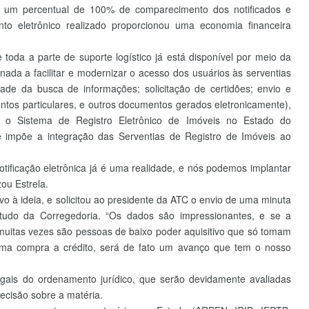
em um percentual de 100% de comparecimento dos notificados e
nto eletrônico realizado proporcionou uma economia financeira
da a parte de suporte logístico já está disponível por meio da
inada a facilitar e modernizar o acesso dos usuários às serventias
dade da busca de informações; solicitação de certidões; envio e
ntos particulares, e outros documentos gerados eletronicamente),
r o Sistema de Registro Eletrônico de Imóveis no Estado do
e impõe a integração das Serventias de Registro de Imóveis ao
tificação eletrônica já é uma realidade, e nós podemos implantar
zou Estrela.
o à ideia, e solicitou ao presidente da ATC o envio de uma minuta
udo da Corregedoria. “Os dados são impressionantes, e se a
e muitas vezes são pessoas de baixo poder aquisitivo que só tomam
uma compra a crédito, será de fato um avanço que tem o nosso
ais do ordenamento jurídico, que serão devidamente avaliadas
ecisão sobre a matéria.