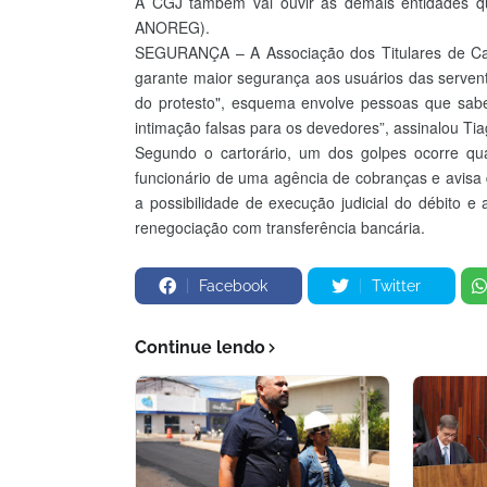
A CGJ também vai ouvir as demais entidades qu
ANOREG).
SEGURANÇA – A Associação dos Titulares de Ca
garante maior segurança aos usuários das serventi
do protesto", esquema envolve pessoas que sabem 
intimação falsas para os devedores”, assinalou Tia
Segundo o cartorário, um dos golpes ocorre qua
funcionário de uma agência de cobranças e avisa q
a possibilidade de execução judicial do débito 
renegociação com transferência bancária.
Facebook
Twitter
Continue lendo