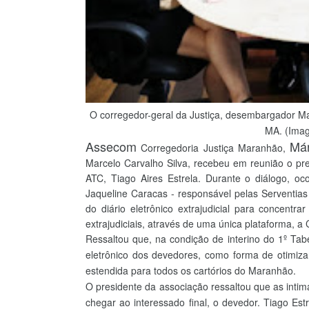
O corregedor-geral da Justiça, desembargador Ma
MA. (Imag
Assecom
Már
Corregedoria Justiça Maranhão,
Marcelo Carvalho Silva, recebeu em reunião o pr
ATC, Tiago Aires Estrela. Durante o diálogo, ocor
Jaqueline Caracas - responsável pelas Serventias 
do diário eletrônico extrajudicial para concentra
extrajudiciais, através de uma única plataforma, a
Ressaltou que, na condição de interino do 1º Tab
eletrônico dos devedores, como forma de otimiza
estendida para todos os cartórios do Maranhão.
O presidente da associação ressaltou que as int
chegar ao interessado final, o devedor. Tiago Est