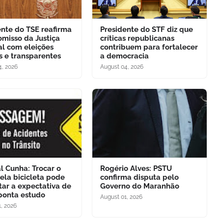
ente do TSE reafirma
Presidente do STF diz que
misso da Justiça
críticas republicanas
al com eleições
contribuem para fortalecer
s e transparentes
a democracia
4, 2026
August 04, 2026
l Cunha: Trocar o
Rogério Alves: PSTU
ela bicicleta pode
confirma disputa pelo
ar a expectativa de
Governo do Maranhão
aponta estudo
August 01, 2026
, 2026