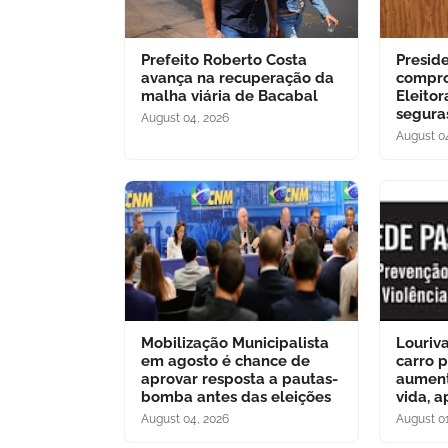
Prefeito Roberto Costa
Presid
avança na recuperação da
compro
malha viária de Bacabal
Eleitor
segura
August 04, 2026
August 0
Mobilização Municipalista
Louriva
em agosto é chance de
carro p
aprovar resposta a pautas-
aument
bomba antes das eleições
vida, 
August 04, 2026
August 01