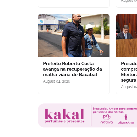
August 0
Prefeito Roberto Costa
Presid
avança na recuperação da
compro
malha viária de Bacabal
Eleitor
segura
August 04, 2026
August 0