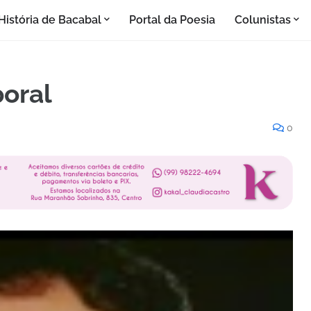
História de Bacabal
Portal da Poesia
Colunistas
oral
0