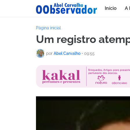
Início
A 
Página inicial
Um registro atemp
por
Abel Carvalho
•
09:55