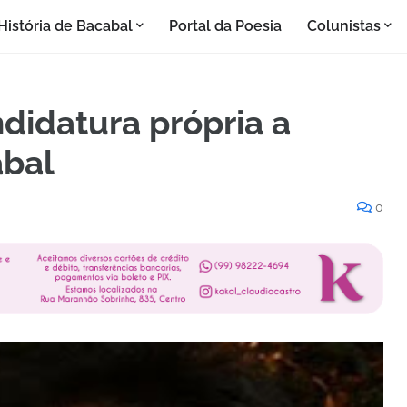
História de Bacabal
Portal da Poesia
Colunistas
didatura própria a
abal
0